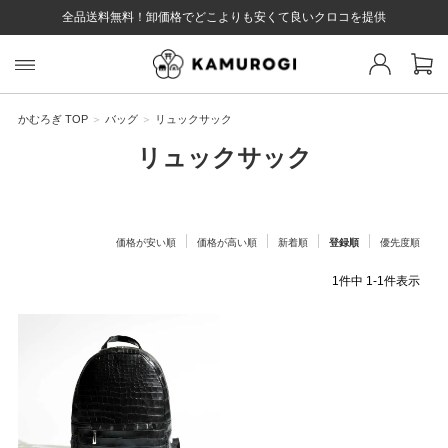
全品送料無料！卸価格でどこよりも安くて良いクロコを提供
スト 様
戻る
かむろぎ TOP
バッグ
リュックサック
リュックサック
ログイン
会員登録
マイページ
お気に入り
カート
全て
価格が安い順
価格が高い順
新着順
登録順
優先度順
1
件中
1
-
1
件表示
EYWORD
#キーワード
#キーワードキーワード
#キーワ
#キー