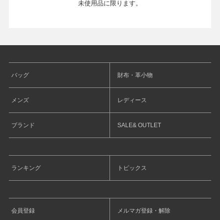
未使用品に限ります。
店舗紹介
特定商取引法に基づく表示
バッグ
財布・革小物
個人情報の取り扱い
メンズ
レディース
ブランド
SALE& OUTLET
お問い合わせ
ランキング
トピックス
FOLLOW US
会員登録
メルマガ登録・解除