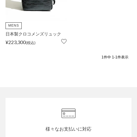
ATEGORY
バッグ
MENS
日本製クロコメンズリュック
¥
223,300
財布・革小物
税込
1
件中
1
-
1
件表示
メンズ
レディース
ブランド
SALE& OUTLET
様々なお支払いに対応