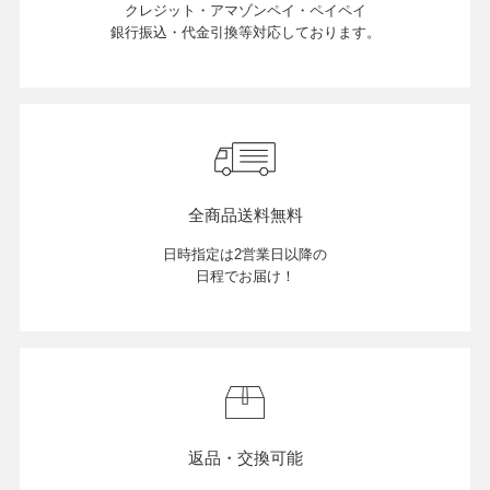
クレジット・アマゾンペイ・ペイペイ
銀行振込・代金引換等対応しております。
OPICS
ランキング
全商品送料無料
トピックス
日時指定は2営業日以降の
日程でお届け！
NFORMATION
会員登録
返品・交換可能
メルマガ登録・解除