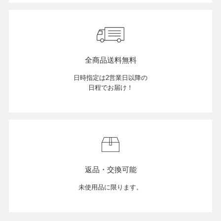
店舗紹介
全商品送料無料
特定商取引法に基づく表示
日時指定は2営業日以降の
日程でお届け！
個人情報の取り扱い
お問い合わせ
返品・交換可能
FOLLOW US
未使用品に限ります。