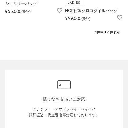
LADIES
ショルダーバッグ
¥
55,000
HCP社製クロコダイルバッグ
税込
OPICS
¥
99,000
税込
4
件中
1
-
4
件表示
ランキング
トピックス
NFORMATION
様々なお支払いに対応
会員登録
クレジット・アマゾンペイ・ペイペイ
銀行振込・代金引換等対応しております。
メルマガ登録・解除