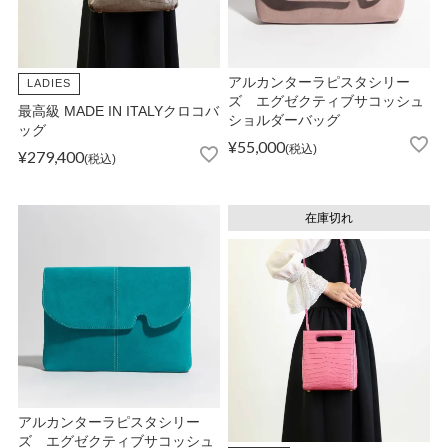
ATEGORY
バッグ
アルカンターラピスタシリー
LADIES
ズ エグゼクティブサコッシュ
最高級 MADE IN ITALYクロコバ
ショルダーバッグ
ッグ
財布・革小物
¥
55,000
税込
¥
279,400
税込
メンズ
在庫切れ
レディース
ブランド
SALE& OUTLET
アルカンターラピスタシリー
ズ エグゼクティブサコッシュ