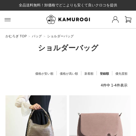
全品送料無料！卸価格でどこよりも安くて良いクロコを提供
スト 様
戻る
かむろぎ TOP
バッグ
ショルダーバッグ
ショルダーバッグ
ログイン
会員登録
マイページ
お気に入り
カート
全て
価格が安い順
価格が高い順
新着順
登録順
優先度順
4
件中
1
-
4
件表示
EYWORD
#キーワード
#キーワードキーワード
#キーワ
#キー