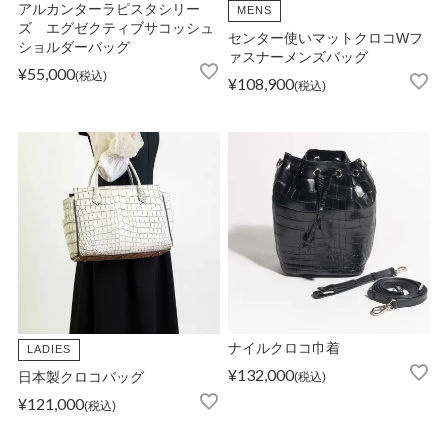
アルカンターラピスタシリー
MENS
ズ エグゼクティブサコッシュ
センター使いマットクロコWフ
ショルダーバッグ
ァスナーメンズバッグ
OPICS
¥
55,000
税込
¥
108,900
税込
ランキング
トピックス
NFORMATION
ナイルクロコ巾着
LADIES
会員登録
¥
132,000
日本製クロコバッグ
税込
¥
121,000
税込
メルマガ登録・解除