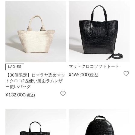
店舗紹介
特定商取引法に基づく表示
個人情報の取り扱い
マットクロコソフトトート
LADIES
¥
165,000
【30個限定】ヒマラヤ染めマッ
税込
お問い合わせ
トクロコ2匹使い裏面ラムレザ
ー使いバッグ
¥
132,000
税込
FOLLOW US