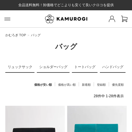
全品送料無料！卸価格でどこよりも安くて良いクロコを提供
スト 様
戻る
かむろぎ TOP
バッグ
バッグ
ログイン
会員登録
マイページ
お気に入り
カート
全て
リュックサック
ショルダーバッグ
トートバッグ
ハンドバッグ
価格が安い順
価格が高い順
新着順
登録順
優先度順
EYWORD
28
件中
1
-
28
件表示
#キーワード
#キーワードキーワード
#キーワ
#キー