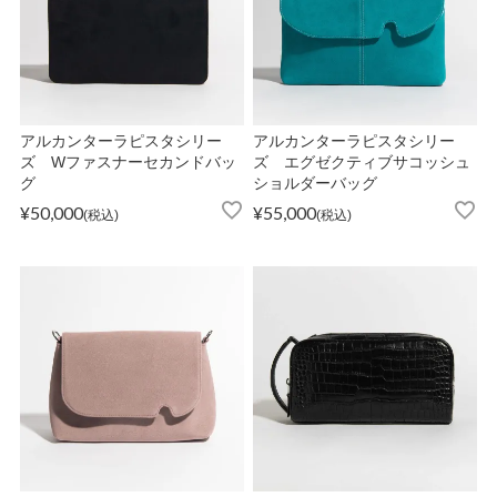
ATEGORY
バッグ
アルカンターラピスタシリー
アルカンターラピスタシリー
財布・革小物
ズ Wファスナーセカンドバッ
ズ エグゼクティブサコッシュ
グ
ショルダーバッグ
¥
50,000
¥
55,000
税込
税込
メンズ
レディース
ブランド
SALE& OUTLET