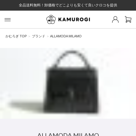
全品送料無料！卸価格でどこよりも安くて良いクロコを提供
スト 様
戻る
かむろぎ TOP
ブランド
ALLAMODA MILAMO
ログイン
会員登録
マイページ
お気に入り
カート
全て
EYWORD
#キーワード
#キーワードキーワード
#キーワ
#キー
ALLAMODA MILAMO