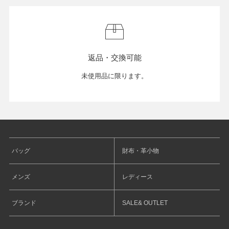
返品・交換可能
未使用品に限ります。
バッグ
財布・革小物
メンズ
レディース
ブランド
SALE& OUTLET