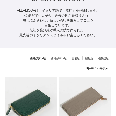
ATEGORY
ALLAMODAは、イタリア語で「流行」を意味します。
伝統を守りながら、過去の良さを取り入れ、
バッグ
現代にふさわしい新しい流行を生み出すことを
目指しています。
伝統を受け継ぐ職人の技で作られた、
最先端のイタリアンスタイルをお楽しみください。
財布・革小物
メンズ
価格が安い順
価格が高い順
新着順
登録順
優先度順
8
件中
1
-
8
件表示
レディース
ブランド
SALE& OUTLET