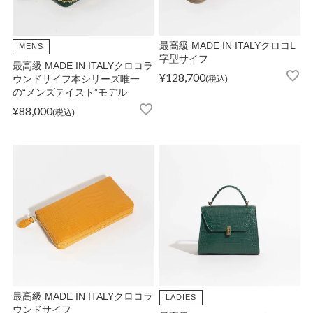
OPICS
最高級 MADE IN ITALYクロコL
MENS
字型サイフ
最高級 MADE IN ITALYクロコラ
¥
128,700
ウンドサイフ本シリーズ唯一
税込
の“メンズテイスト”モデル
ランキング
¥
88,000
税込
トピックス
NFORMATION
会員登録
最高級 MADE IN ITALYクロコラ
LADIES
メルマガ登録・解除
ウンドサイフ