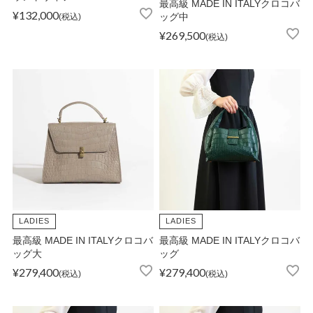
最高級 MADE IN ITALYクロコバ
¥
132,000
税込
ッグ中
¥
269,500
税込
店舗紹介
特定商取引法に基づく表示
個人情報の取り扱い
お問い合わせ
LADIES
LADIES
最高級 MADE IN ITALYクロコバ
最高級 MADE IN ITALYクロコバ
FOLLOW US
ッグ大
ッグ
¥
279,400
¥
279,400
税込
税込