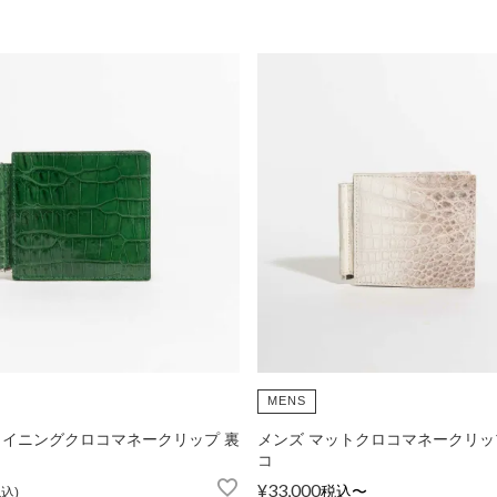
カードケース
Matur
折財布
L字型サイフ
ベルト
ラウンド財布
ピックス
MENS
ャイニングクロコマネークリップ 裏
メンズ マットクロコマネークリッ
マガ登録・解除
店舗紹介
特定商取引法に基づく
コ
¥
33,000
税込
〜
税込