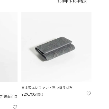
10
件中
1
-
10
件表示
iJAPAN
日本製エレファント三つ折り財布
¥
29,700
税込
プ 裏面クロ
表示
個人情報の取り扱い
お問い合わせ