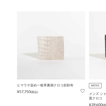
ショルダーバッグ
リュックサック
TOPICS
ランキング
ト
ヒマラヤ染め一枚革裏側クロコ折財布
MENS
¥
57,750
税込
メンズ シ
INFORMATION
会員登録
メル
面クロコ
¥
39,600