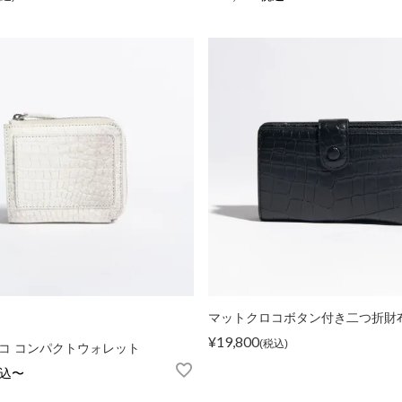
マットクロコボタン付き二つ折財
¥
19,800
税込
コ コンパクトウォレット
込
〜