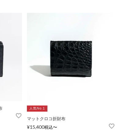
布
人気No.1
マットクロコ折財布
¥
15,400
税込
〜