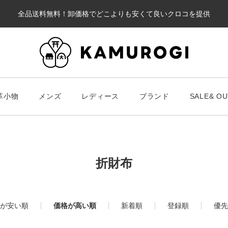
全品送料無料！卸価格でどこよりも安くて良いクロコを提供
カート
革小物
メンズ
レディース
ブランド
SALE& OU
#キーワードキーワード
#キーワ
#キーワード
折財布
財布・革小物
メンズ
ブラ
が安い順
価格が高い順
新着順
登録順
優先
スマート財布
Chris
レディース
長財布
ALLA