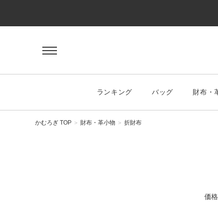
ゲスト 様
ログイン
会員登録
マイページ
お気に入り
ランキング
バッグ
財布・
KEYWORD
#キーワード
かむろぎ TOP
財布・革小物
折財布
CATEGORY
バッグ
価格
ハンドバッグ
トートバッグ