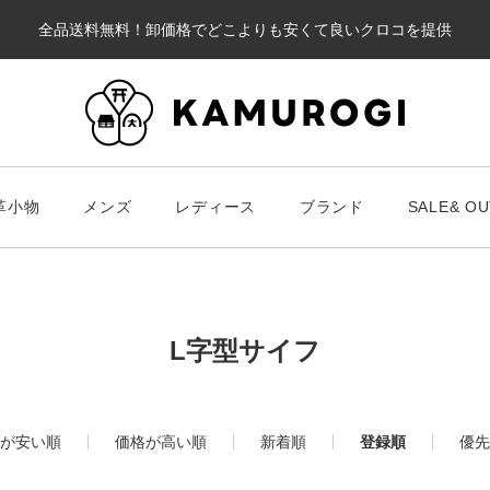
全品送料無料！卸価格でどこよりも安くて良いクロコを提供
カート
革小物
メンズ
レディース
ブランド
SALE& OU
#キーワードキーワード
#キーワ
#キーワード
L字型サイフ
財布・革小物
メンズ
ブラ
が安い順
価格が高い順
新着順
登録順
優先
スマート財布
Chris
レディース
長財布
ALLA