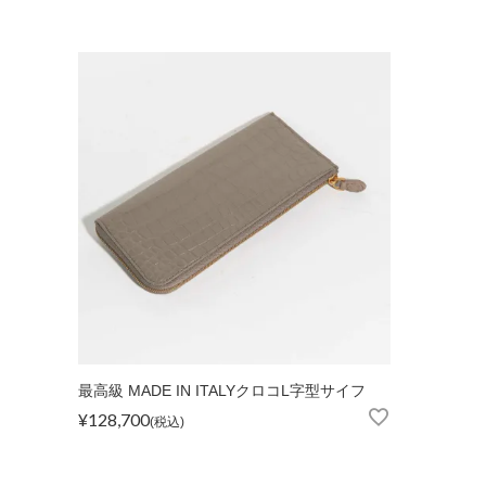
ショルダーバッグ
リュックサック
TOPICS
ランキング
ト
最高級 MADE IN ITALYクロコL字型サイフ
¥
128,700
税込
INFORMATION
会員登録
メル