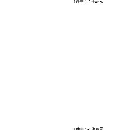
1
件中
1
-
1
件表示
iJAPAN
表示
個人情報の取り扱い
お問い合わせ
1
件中
1
-
1
件表示