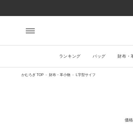
ゲスト 様
ログイン
会員登録
マイページ
お気に入り
ランキング
バッグ
財布・
KEYWORD
#キーワード
かむろぎ TOP
財布・革小物
L字型サイフ
CATEGORY
バッグ
価格
ハンドバッグ
トートバッグ