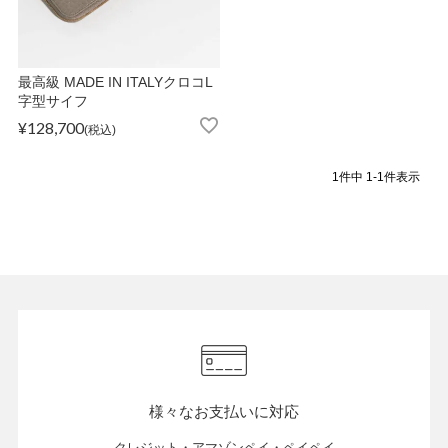
ATEGORY
バッグ
最高級 MADE IN ITALYクロコL
字型サイフ
¥
128,700
税込
財布・革小物
1
件中
1
-
1
件表示
メンズ
レディース
ブランド
様々なお支払いに対応
SALE& OUTLET
クレジット・アマゾンペイ・ペイペイ