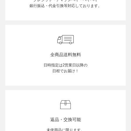
銀行振込・代金引換等対応しております。
OPICS
ランキング
全商品送料無料
トピックス
日時指定は2営業日以降の
日程でお届け！
NFORMATION
会員登録
返品・交換可能
メルマガ登録・解除
未使用品に限ります。