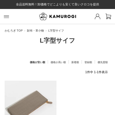
全品送料無料！卸価格でどこよりも安くて良いクロコを提供
スト 様
戻る
かむろぎ TOP
財布・革小物
L字型サイフ
L字型サイフ
ログイン
会員登録
マイページ
お気に入り
カート
全て
価格が安い順
価格が高い順
新着順
登録順
優先度順
1
件中
1
-
1
件表示
EYWORD
#キーワード
#キーワードキーワード
#キーワ
#キー