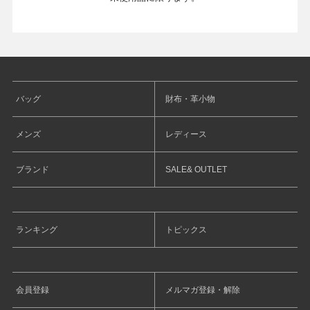
店舗紹介
特定商取引法に基づく表示
バッグ
財布・革小物
メンズ
レディース
個人情報の取り扱い
ブランド
SALE& OUTLET
お問い合わせ
ランキング
トピックス
FOLLOW US
会員登録
メルマガ登録・解除