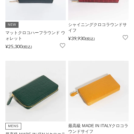
ATEGORY
バッグ
シャイニングクロコラウンドサ
NEW
イフ
マットクロコハーフラウンド ウ
¥
39,930
ォレット
税込
財布・革小物
¥
25,300
税込
メンズ
レディース
ブランド
SALE& OUTLET
最高級 MADE IN ITALYクロコラ
MENS
ウンドサイフ