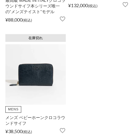
最高級 MADE IN ITALYクロコラ
¥
132,000
ウンドサイフ本シリーズ唯一
税込
の“メンズテイスト”モデル
OPICS
¥
88,000
税込
在庫切れ
ランキング
トピックス
NFORMATION
MENS
会員登録
メンズ ベビーホーンクロコラウ
ンドサイフ
メルマガ登録・解除
¥
38,500
税込