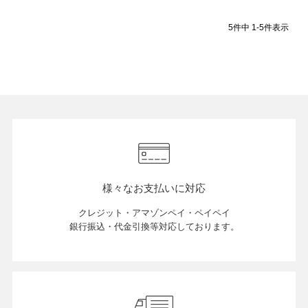
5
件中
1
-
5
件表示
店舗紹介
特定商取引法に基づく表示
個人情報の取り扱い
お問い合わせ
様々なお支払いに対応
クレジット・アマゾンペイ・ペイペイ
銀行振込・代金引換等対応しております。
FOLLOW US