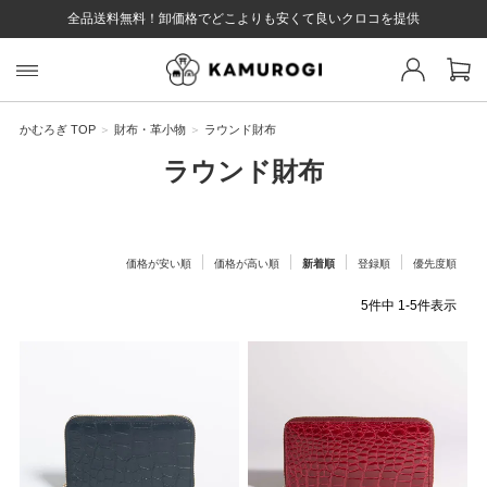
全品送料無料！卸価格でどこよりも安くて良いクロコを提供
スト 様
戻る
かむろぎ TOP
財布・革小物
ラウンド財布
ラウンド財布
ログイン
会員登録
マイページ
お気に入り
カート
全て
価格が安い順
価格が高い順
新着順
登録順
優先度順
5
件中
1
-
5
件表示
EYWORD
#キーワード
#キーワードキーワード
#キーワ
#キー