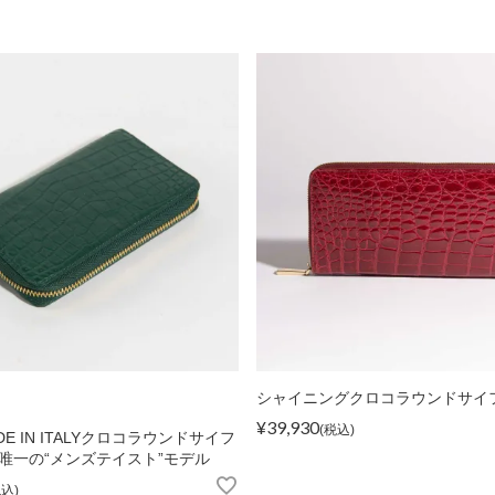
カードケース
Matur
折財布
L字型サイフ
ベルト
ラウンド財布
ピックス
シャイニングクロコラウンドサイ
¥
39,930
税込
DE IN ITALYクロコラウンドサイフ
マガ登録・解除
店舗紹介
特定商取引法に基づく
唯一の“メンズテイスト”モデル
税込