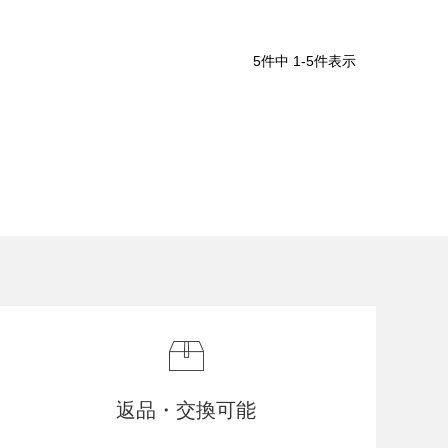
5
件中
1
-
5
件表示
返品・交換可能