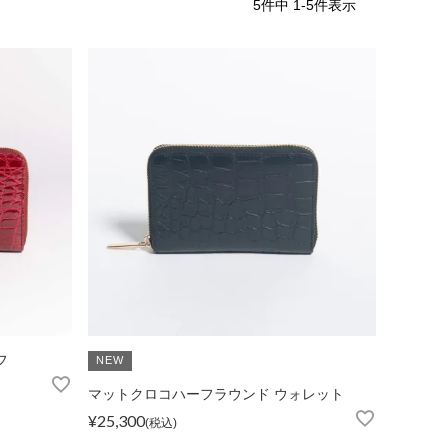
5
件中
1
-
5
件表示
iJAPAN
フ
NEW
マットクロコハーフラウンド ウォレット
表示
個人情報の取り扱い
お問い合わせ
¥
25,300
税込