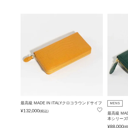
ショルダーバッグ
リュックサック
TOPICS
ランキング
ト
最高級 MADE IN ITALYクロコラウンドサイフ
MENS
¥
132,000
税込
最高級 MA
INFORMATION
会員登録
メル
本シリーズ
¥
88,000