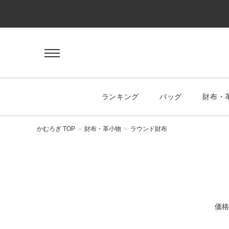
ゲスト 様
ログイン
会員登録
マイページ
お気に入り
ランキング
バッグ
財布・
KEYWORD
#キーワード
かむろぎ TOP
財布・革小物
ラウンド財布
CATEGORY
バッグ
価格
ハンドバッグ
トートバッグ