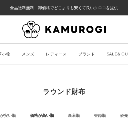
全品送料無料！卸価格でどこよりも安くて良いクロコを提供
カート
革小物
メンズ
レディース
ブランド
SALE& OU
#キーワードキーワード
#キーワ
#キーワード
ラウンド財布
財布・革小物
メンズ
ブラ
が安い順
価格が高い順
新着順
登録順
優先
スマート財布
Chris
レディース
長財布
ALLA