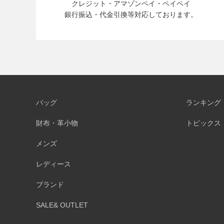
クレジット・アマゾンペイ・ペイペイ
銀行振込・代金引換等対応しております。
バッグ
ランキング
財布・革小物
トピックス
メンズ
レディース
ブランド
SALE& OUTLET