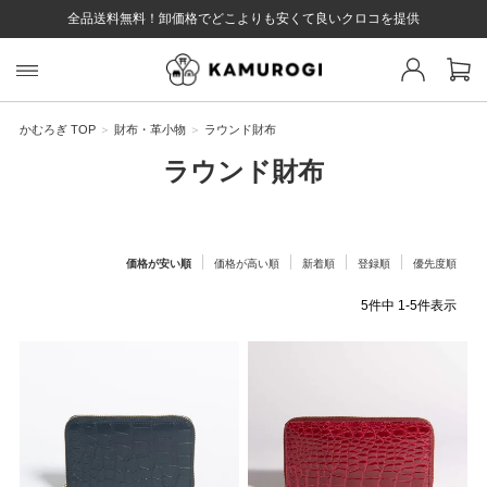
全品送料無料！卸価格でどこよりも安くて良いクロコを提供
スト 様
戻る
かむろぎ TOP
財布・革小物
ラウンド財布
ラウンド財布
ログイン
会員登録
マイページ
お気に入り
カート
全て
価格が安い順
価格が高い順
新着順
登録順
優先度順
5
件中
1
-
5
件表示
EYWORD
#キーワード
#キーワードキーワード
#キーワ
#キー