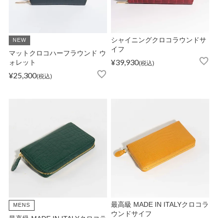
ATEGORY
バッグ
シャイニングクロコラウンドサ
NEW
イフ
マットクロコハーフラウンド ウ
¥
39,930
ォレット
税込
財布・革小物
¥
25,300
税込
メンズ
レディース
ブランド
SALE& OUTLET
最高級 MADE IN ITALYクロコラ
MENS
ウンドサイフ