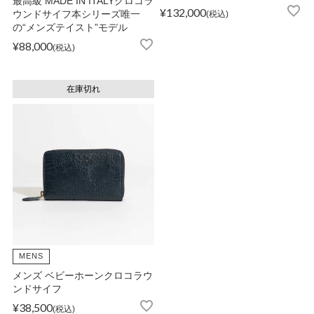
最高級 MADE IN ITALYクロコラ
¥
132,000
ウンドサイフ本シリーズ唯一
税込
の“メンズテイスト”モデル
OPICS
¥
88,000
税込
在庫切れ
ランキング
トピックス
NFORMATION
MENS
会員登録
メンズ ベビーホーンクロコラウ
ンドサイフ
メルマガ登録・解除
¥
38,500
税込