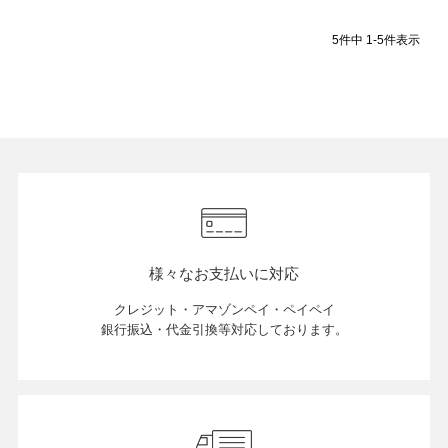
5
件中
1
-
5
件表示
店舗紹介
特定商取引法に基づく表示
個人情報の取り扱い
お問い合わせ
様々なお支払いに対応
クレジット・アマゾンペイ・ペイペイ
銀行振込・代金引換等対応しております。
FOLLOW US