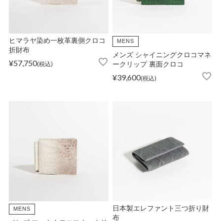
ATEGORY
バッグ
ヒマラヤ染め一枚革裏側クロコ
MENS
折財布
メンズ シャイニングクロコマネ
¥
57,750
税込
ークリップ 裏面クロコ
財布・革小物
¥
39,600
税込
メンズ
レディース
ブランド
SALE& OUTLET
日本製エレファント三つ折り財
MENS
布