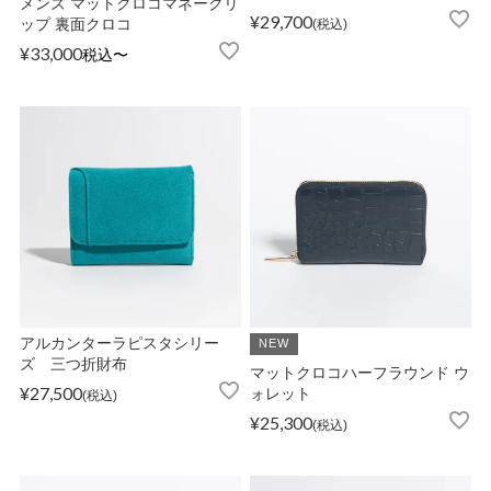
メンズ マットクロコマネークリ
¥
29,700
ップ 裏面クロコ
税込
¥
33,000
税込
〜
OPICS
ランキング
トピックス
NFORMATION
アルカンターラピスタシリー
NEW
ズ 三つ折財布
マットクロコハーフラウンド ウ
¥
27,500
ォレット
税込
会員登録
¥
25,300
税込
メルマガ登録・解除