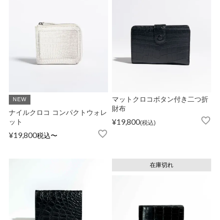
店舗紹介
特定商取引法に基づく表示
個人情報の取り扱い
マットクロコボタン付き二つ折
NEW
財布
ナイルクロコ コンパクトウォレ
¥
19,800
ット
税込
お問い合わせ
¥
19,800
税込
〜
在庫切れ
FOLLOW US