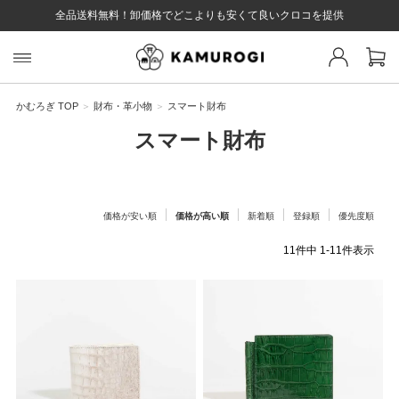
全品送料無料！卸価格でどこよりも安くて良いクロコを提供
スト 様
戻る
かむろぎ TOP
財布・革小物
スマート財布
スマート財布
ログイン
会員登録
マイページ
お気に入り
カート
全て
価格が安い順
価格が高い順
新着順
登録順
優先度順
11
件中
1
-
11
件表示
EYWORD
#キーワード
#キーワードキーワード
#キーワ
#キー