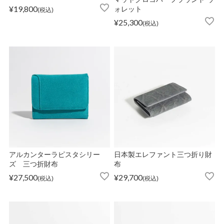
¥
19,800
ォレット
税込
¥
25,300
税込
OPICS
ランキング
トピックス
NFORMATION
アルカンターラピスタシリー
日本製エレファント三つ折り財
ズ 三つ折財布
布
¥
27,500
¥
29,700
税込
税込
会員登録
メルマガ登録・解除