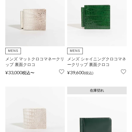
店舗紹介
特定商取引法に基づく表示
MENS
MENS
個人情報の取り扱い
メンズ マットクロコマネークリ
メンズ シャイニングクロコマネ
ップ 裏面クロコ
ークリップ 裏面クロコ
¥
33,000
¥
39,600
税込
〜
税込
お問い合わせ
在庫切れ
FOLLOW US