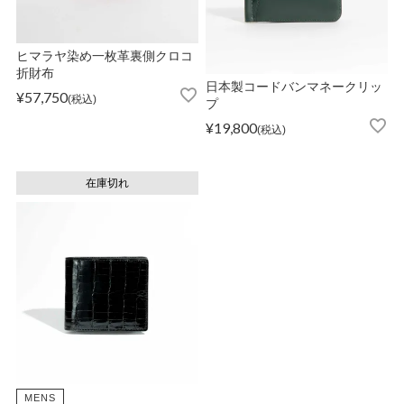
ヒマラヤ染め一枚革裏側クロコ
折財布
日本製コードバンマネークリッ
¥
57,750
税込
プ
¥
19,800
税込
在庫切れ
MENS