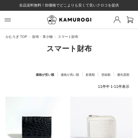
全品送料無料！卸価格でどこよりも安くて良いクロコを提供
スト 様
戻る
かむろぎ TOP
財布・革小物
スマート財布
スマート財布
ログイン
会員登録
マイページ
お気に入り
カート
全て
価格が安い順
価格が高い順
新着順
登録順
優先度順
11
件中
1
-
11
件表示
EYWORD
#キーワード
#キーワードキーワード
#キーワ
#キー