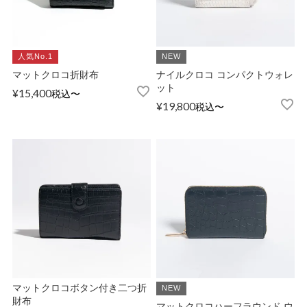
ATEGORY
バッグ
人気No.1
NEW
マットクロコ折財布
ナイルクロコ コンパクトウォレ
ット
¥
15,400
税込
〜
財布・革小物
¥
19,800
税込
〜
メンズ
レディース
ブランド
SALE& OUTLET
マットクロコボタン付き二つ折
NEW
財布
マットクロコハーフラウンド ウ