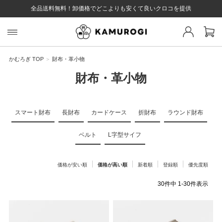
全品送料無料！卸価格でどこよりも安くて良いクロコを提供
スト 様
戻る
かむろぎ TOP
財布・革小物
財布・革小物
ログイン
会員登録
マイページ
お気に入り
カート
全て
スマート財布
長財布
カードケース
折財布
ラウンド財布
ベルト
L字型サイフ
EYWORD
価格が安い順
価格が高い順
新着順
登録順
優先度順
#キーワード
#キーワードキーワード
#キーワ
#キー
30
件中
1
-
30
件表示