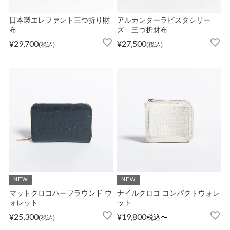
日本製エレファント三つ折り財
アルカンターラピスタシリー
布
ズ 三つ折財布
¥
29,700
¥
27,500
税込
税込
NEW
NEW
マットクロコハーフラウンド ウ
ナイルクロコ コンパクトウォレ
ォレット
ット
¥
25,300
¥
19,800
税込
〜
税込