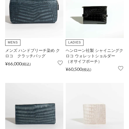
MENS
LADIES
メンズ ハンドブリーチ染め ク
ヘンローン社製 シャイニングク
ロコ クラッチバッグ
ロコ ウォレットショルダー
（オサイフポーチ）
¥
66,000
税込
¥
60,500
税込