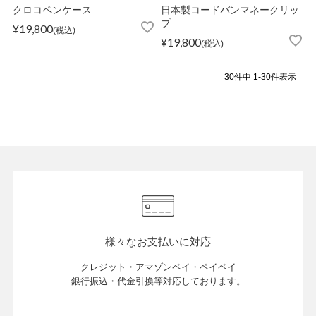
クロコペンケース
日本製コードバンマネークリッ
プ
¥
19,800
税込
¥
19,800
税込
30
件中
1
-
30
件表示
様々なお支払いに対応
クレジット・アマゾンペイ・ペイペイ
銀行振込・代金引換等対応しております。