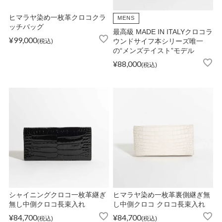
ヒマラヤ染め一枚革クロコクラ
MENS
ッチバッグ
OPICS
最高級 MADE IN ITALYクロコラ
¥
99,000
税込
ウンドサイフ本シリーズ唯一
の“メンズテイスト”モデル
¥
88,000
税込
ランキング
トピックス
NFORMATION
会員登録
シャイニングクロコ一枚革継ぎ
ヒマラヤ染め一枚革裏側継ぎ無
無し中側クロコ長束入れ
し中側クロコ クロコ長束入れ
メルマガ登録・解除
¥
84,700
¥
84,700
税込
税込