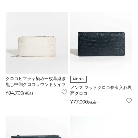
店舗紹介
特定商取引法に基づく表示
個人情報の取り扱い
クロコヒマラヤ染め一枚革継ぎ
MENS
お問い合わせ
無し中側クロコラウンドサイフ
メンズ マットクロコ長束入れ裏
¥
84,700
税込
面クロコ
¥
77,000
税込
FOLLOW US