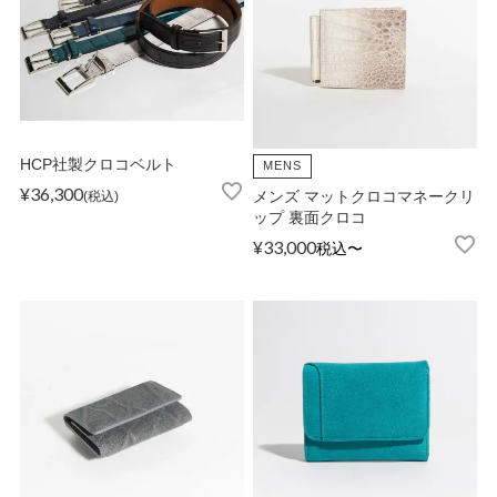
HCP社製クロコベルト
MENS
¥
36,300
税込
メンズ マットクロコマネークリ
ップ 裏面クロコ
¥
33,000
税込
〜