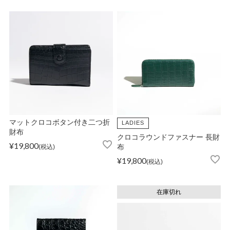
マットクロコボタン付き二つ折
LADIES
財布
クロコラウンドファスナー 長財
¥
19,800
税込
布
¥
19,800
税込
在庫切れ