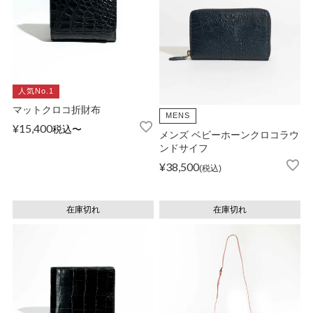
人気No.1
マットクロコ折財布
MENS
¥
15,400
税込
〜
メンズ ベビーホーンクロコラウ
ンドサイフ
¥
38,500
税込
在庫切れ
在庫切れ