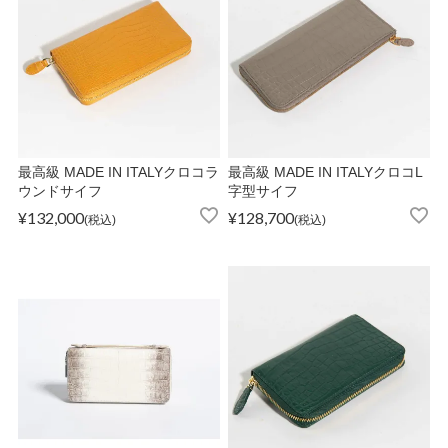
ATEGORY
バッグ
財布・革小物
最高級 MADE IN ITALYクロコラ
最高級 MADE IN ITALYクロコL
ウンドサイフ
字型サイフ
メンズ
¥
132,000
¥
128,700
税込
税込
レディース
ブランド
SALE& OUTLET