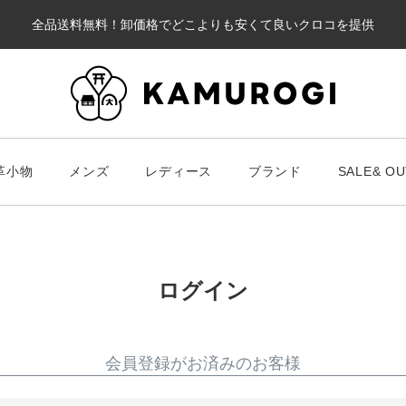
全品送料無料！卸価格でどこよりも安くて良いクロコを提供
カート
革小物
メンズ
レディース
ブランド
SALE& OU
#キーワードキーワード
#キーワ
#キーワード
ログイン
財布・革小物
メンズ
ブラ
会員登録がお済みのお客様
スマート財布
Chris
レディース
長財布
ALLA