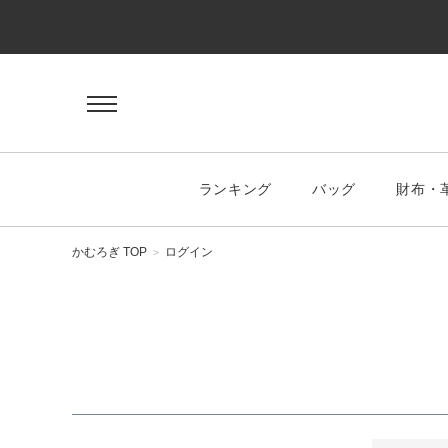
ゲスト 様
ログイン
会員登録
マイページ
お気に入り
ランキング
バッグ
財布・
KEYWORD
#キーワード
かむろぎ TOP
ログイン
CATEGORY
バッグ
ハンドバッグ
トートバッグ