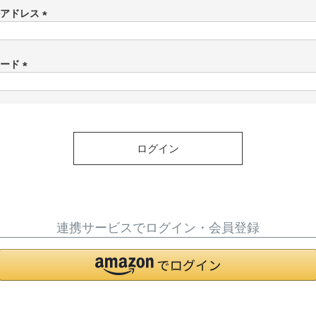
ルアドレス
カードケース
Matur
(
折財布
必
L字型サイフ
須
ワード
)
(
ベルト
必
ラウンド財布
須
)
ログイン
ピックス
連携サービスでログイン・会員登録
マガ登録・解除
店舗紹介
特定商取引法に基づく