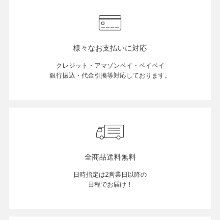
店舗紹介
様々なお支払いに対応
特定商取引法に基づく表示
クレジット・アマゾンペイ・ペイペイ
銀行振込・代金引換等対応しております。
個人情報の取り扱い
お問い合わせ
全商品送料無料
日時指定は2営業日以降の
FOLLOW US
日程でお届け！