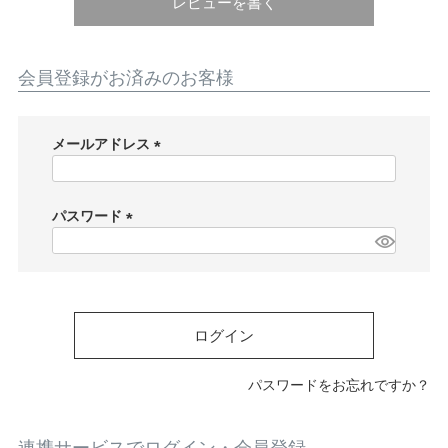
ATEGORY
レビューを書く
バッグ
会員登録がお済みのお客様
財布・革小物
メールアドレス
(
必
メンズ
須
パスワード
)
(
必
レディース
須
)
ログイン
ブランド
パスワードをお忘れですか？
SALE& OUTLET
連携サービスでログイン・会員登録