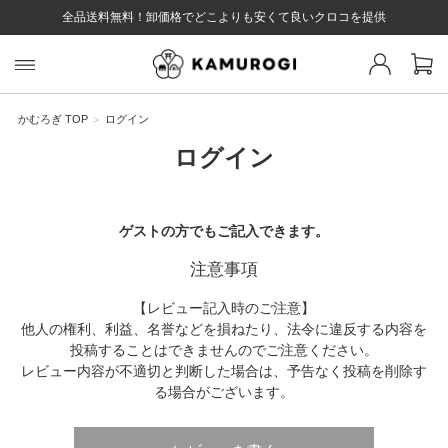
全品送料無料！卸価格でどこよりも安くて良いクロコを提供
スト 様
戻る
かむろぎ TOP
ログイン
ログイン
ログイン
会員登録
マイページ
お気に入り
カート
全て
ゲストの方でもご記入できます。
注意事項
EYWORD
【レビュー記入時のご注意】
他人の権利、利益、名誉などを損ねたり、法令に違反する内容を
投稿することはできませんのでご注意ください。
#キーワード
#キーワードキーワード
#キーワ
#キー
レビュー内容が不適切と判断した場合は、予告なく投稿を削除す
る場合がございます。