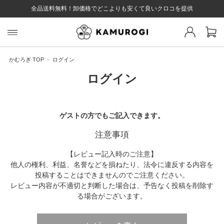
全品送料無料！卸価格でどこよりも安くて良いクロコを提供
スト 様
戻る
かむろぎ TOP
ログイン
ログイン
ログイン
会員登録
マイページ
お気に入り
カート
全て
ゲストの方でもご記入できます。
注意事項
EYWORD
【レビュー記入時のご注意】
他人の権利、利益、名誉などを損ねたり、法令に違反する内容を
投稿することはできませんのでご注意ください。
#キーワード
#キーワードキーワード
#キーワ
#キー
レビュー内容が不適切と判断した場合は、予告なく投稿を削除す
る場合がございます。