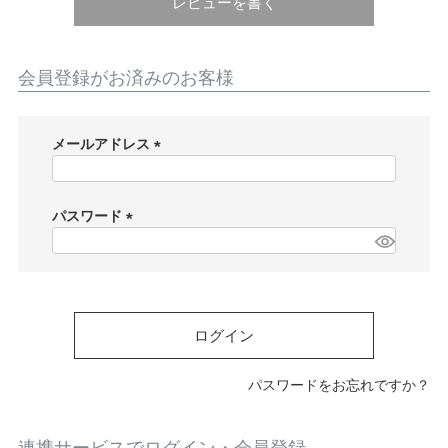
ATEGORY
レビューを書く
バッグ
会員登録がお済みのお客様
財布・革小物
メールアドレス
(
必
メンズ
須
パスワード
)
(
必
レディース
須
)
ログイン
ブランド
パスワードをお忘れですか？
SALE& OUTLET
連携サービスでログイン・会員登録