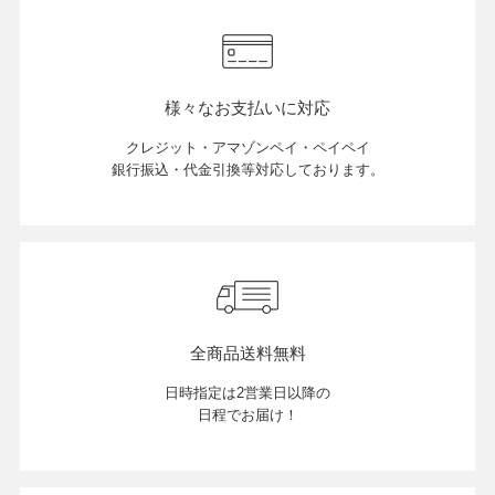
店舗紹介
様々なお支払いに対応
特定商取引法に基づく表示
クレジット・アマゾンペイ・ペイペイ
銀行振込・代金引換等対応しております。
個人情報の取り扱い
お問い合わせ
全商品送料無料
日時指定は2営業日以降の
FOLLOW US
日程でお届け！