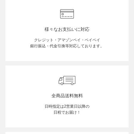
店舗紹介
様々なお支払いに対応
特定商取引法に基づく表示
クレジット・アマゾンペイ・ペイペイ
銀行振込・代金引換等対応しております。
個人情報の取り扱い
お問い合わせ
全商品送料無料
日時指定は2営業日以降の
FOLLOW US
日程でお届け！