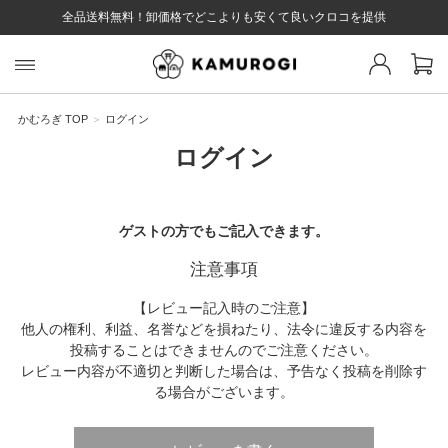
全品送料無料！卸価格でどこよりも安くて良いクロコを提供
スト 様
戻る
かむろぎ TOP
ログイン
ログイン
ログイン
会員登録
マイページ
お気に入り
カート
全て
ゲストの方でもご記入できます。
注意事項
EYWORD
【レビュー記入時のご注意】
他人の権利、利益、名誉などを損ねたり、法令に違反する内容を
投稿することはできませんのでご注意ください。
#キーワード
#キーワードキーワード
#キーワ
#キー
レビュー内容が不適切と判断した場合は、予告なく投稿を削除す
る場合がございます。