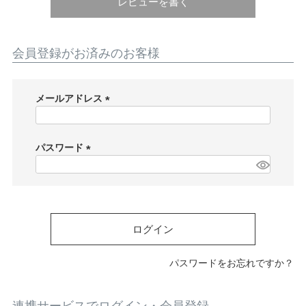
ATEGORY
レビューを書く
バッグ
会員登録がお済みのお客様
財布・革小物
メールアドレス
(
必
メンズ
須
パスワード
)
(
必
レディース
須
)
ログイン
ブランド
パスワードをお忘れですか？
SALE& OUTLET
連携サービスでログイン・会員登録