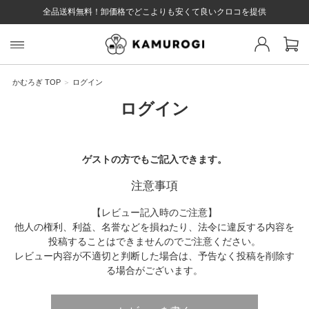
全品送料無料！卸価格でどこよりも安くて良いクロコを提供
スト 様
戻る
かむろぎ TOP
ログイン
ログイン
ログイン
会員登録
マイページ
お気に入り
カート
全て
ゲストの方でもご記入できます。
注意事項
EYWORD
【レビュー記入時のご注意】
他人の権利、利益、名誉などを損ねたり、法令に違反する内容を
投稿することはできませんのでご注意ください。
#キーワード
#キーワードキーワード
#キーワ
#キー
レビュー内容が不適切と判断した場合は、予告なく投稿を削除す
る場合がございます。