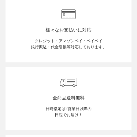
店舗紹介
様々なお支払いに対応
特定商取引法に基づく表示
クレジット・アマゾンペイ・ペイペイ
銀行振込・代金引換等対応しております。
個人情報の取り扱い
お問い合わせ
全商品送料無料
日時指定は2営業日以降の
FOLLOW US
日程でお届け！