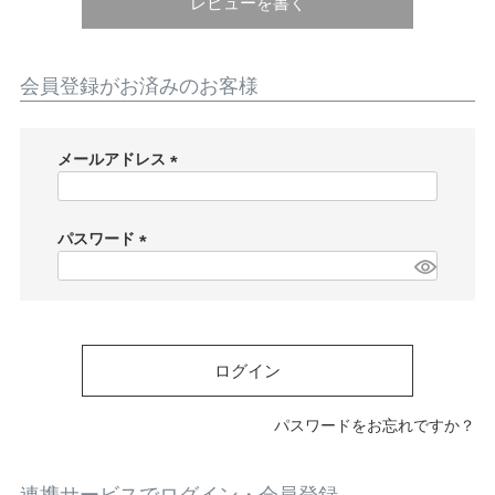
ATEGORY
レビューを書く
バッグ
会員登録がお済みのお客様
財布・革小物
メールアドレス
(
必
メンズ
須
パスワード
)
(
必
レディース
須
)
ログイン
ブランド
パスワードをお忘れですか？
SALE& OUTLET
連携サービスでログイン・会員登録