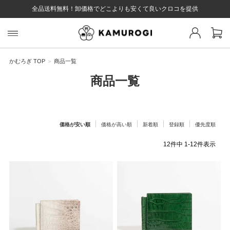
全品送料無料！卸価格でどこよりも安くて良いクロコを提供
スト 様
戻る
かむろぎ TOP
商品一覧
商品一覧
ログイン
会員登録
マイページ
お気に入り
カート
全て
価格が安い順
価格が高い順
新着順
登録順
優先度順
12
件中
1
-
12
件表示
EYWORD
#キーワード
#キーワードキーワード
#キーワ
#キー