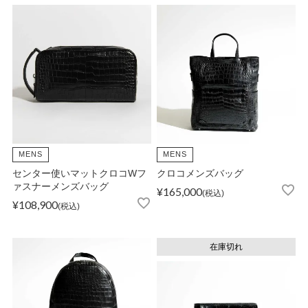
店舗紹介
特定商取引法に基づく表示
個人情報の取り扱い
MENS
MENS
センター使いマットクロコWフ
クロコメンズバッグ
お問い合わせ
ァスナーメンズバッグ
¥
165,000
税込
¥
108,900
税込
FOLLOW US
在庫切れ