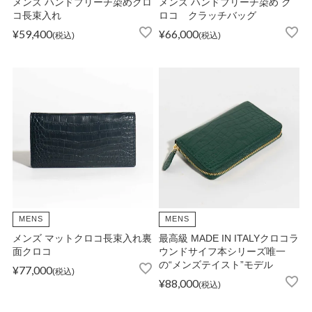
メンズ ハンドブリーチ染めクロ
メンズ ハンドブリーチ染め ク
コ長束入れ
ロコ クラッチバッグ
¥
59,400
¥
66,000
税込
税込
OPICS
ランキング
トピックス
NFORMATION
MENS
MENS
メンズ マットクロコ長束入れ裏
最高級 MADE IN ITALYクロコラ
面クロコ
ウンドサイフ本シリーズ唯一
会員登録
の“メンズテイスト”モデル
¥
77,000
税込
¥
88,000
税込
メルマガ登録・解除