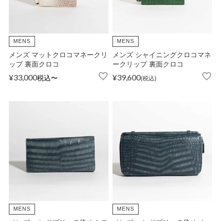
ATEGORY
バッグ
MENS
MENS
メンズ マットクロコマネークリ
メンズ シャイニングクロコマネ
ップ 裏面クロコ
ークリップ 裏面クロコ
財布・革小物
¥
33,000
¥
39,600
税込
〜
税込
メンズ
レディース
ブランド
SALE& OUTLET
MENS
MENS