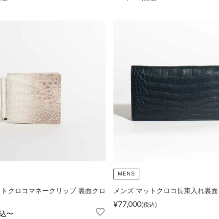
MENS
ットクロコマネークリップ 裏面クロ
メンズ マットクロコ長束入れ裏面
¥
77,000
税込
込
〜