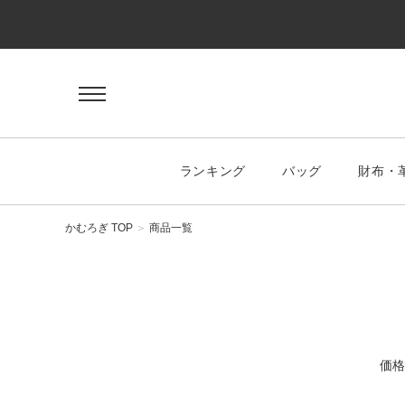
ゲスト 様
ログイン
会員登録
マイページ
お気に入り
ランキング
バッグ
財布・
KEYWORD
#キーワード
かむろぎ TOP
商品一覧
CATEGORY
バッグ
価格
ハンドバッグ
トートバッグ