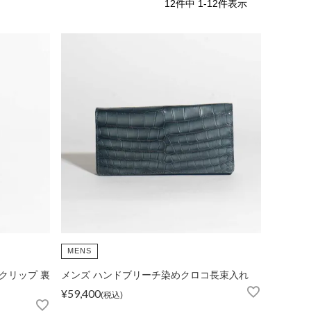
12
件中
1
-
12
件表示
iJAPAN
MENS
クリップ 裏
メンズ ハンドブリーチ染めクロコ長束入れ
表示
個人情報の取り扱い
お問い合わせ
¥
59,400
税込