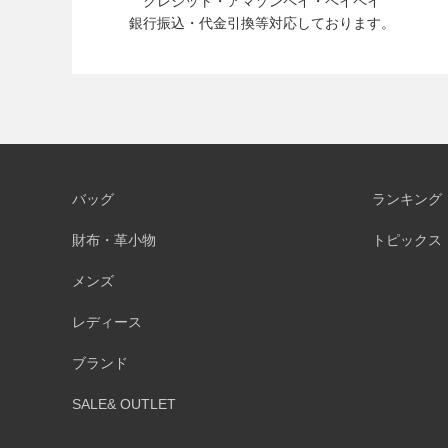
クレジット・アマゾンペイ・ペイペイ
銀行振込・代金引換等対応しております。
バッグ
ランキング
財布・革小物
トピックス
メンズ
レディース
ブランド
SALE& OUTLET