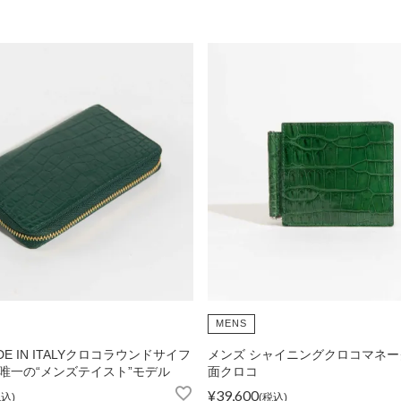
カードケース
Matur
折財布
L字型サイフ
ベルト
ラウンド財布
ピックス
MENS
DE IN ITALYクロコラウンドサイフ
メンズ シャイニングクロコマネー
マガ登録・解除
店舗紹介
特定商取引法に基づく
唯一の“メンズテイスト”モデル
面クロコ
¥
39,600
税込
税込