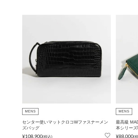
ショルダーバッグ
リュックサック
TOPICS
ランキング
ト
MENS
MENS
センター使いマットクロコWファスナーメン
最高級 MA
INFORMATION
会員登録
メル
ズバッグ
本シリーズ
¥
108,900
¥
88,000
税込