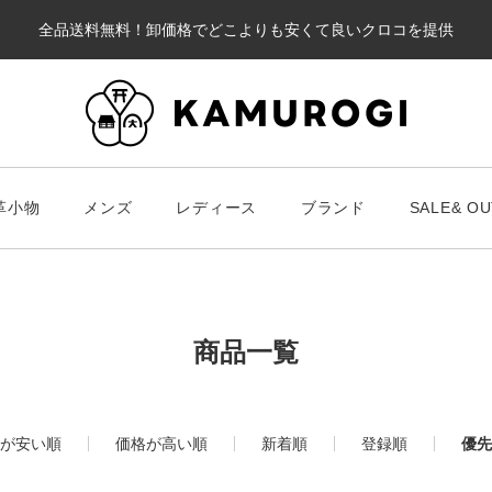
全品送料無料！卸価格でどこよりも安くて良いクロコを提供
カート
革小物
メンズ
レディース
ブランド
SALE& OU
#キーワードキーワード
#キーワ
#キーワード
商品一覧
財布・革小物
メンズ
ブラ
が安い順
価格が高い順
新着順
登録順
優先
スマート財布
Chris
レディース
長財布
ALLA