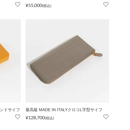
¥
55,000
税込
ラウンドサイフ
最高級 MADE IN ITALYクロコL字型サイフ
¥
128,700
税込