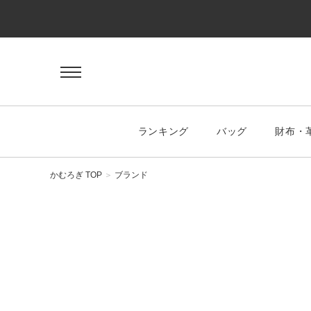
ゲスト 様
ログイン
会員登録
マイページ
お気に入り
ランキング
バッグ
財布・
KEYWORD
#キーワード
かむろぎ TOP
ブランド
CATEGORY
バッグ
ハンドバッグ
トートバッグ