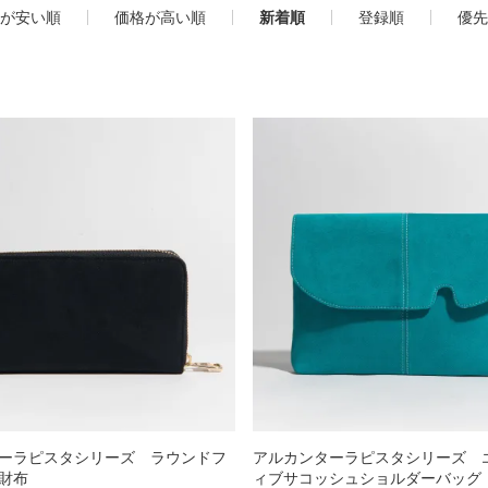
が安い順
価格が高い順
新着順
登録順
優先
カードケース
Matur
折財布
L字型サイフ
ベルト
ラウンド財布
ピックス
マガ登録・解除
店舗紹介
特定商取引法に基づく
ーラピスタシリーズ ラウンドフ
アルカンターラピスタシリーズ 
財布
ィブサコッシュショルダーバッグ