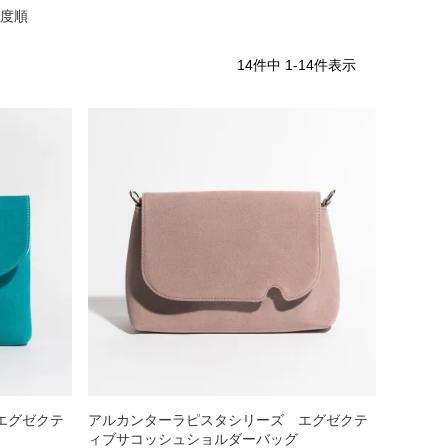
度順
iJAPAN
14
件中
1
-
14
件表示
表示
個人情報の取り扱い
お問い合わせ
エグゼクテ
アルカンターラピスタシリーズ エグゼクテ
ィブサコッシュショルダーバッグ