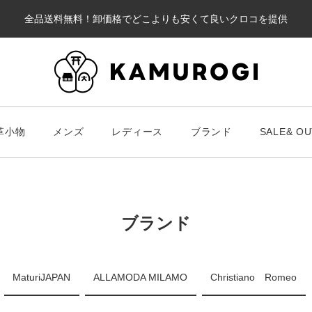
全品送料無料！卸価格でどこよりも安くて良いクロコを提供
カート
革小物
メンズ
レディース
ブランド
SALE& OU
#キーワードキーワード
#キーワ
#キーワード
ブランド
財布・革小物
メンズ
ブラ
MaturiJAPAN
ALLAMODA MILAMO
Christiano Romeo
スマート財布
Chris
レディース
長財布
ALLA