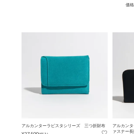
価格
ショルダーバッグ
リュックサック
TOPICS
ランキング
ト
INFORMATION
会員登録
メル
アルカンターラピスタシリーズ 三つ折財布
アルカンタ
ァスナー長
¥
27,500