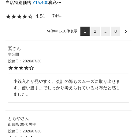
当店特別価格
¥
15,400
税込
〜
74
4.51
OPICS
1
2
…
8
74
件中
1
-
10
件表示
ランキング
鷲
非公開
投稿日
2026/07/30
トピックス
小銭入れが見やすく、会計の際もスムーズに取り出せま
す。使い勝手までしっかり考えられている財布だと感じ
NFORMATION
ました。
会員登録
ともや
山形県
30代
男性
投稿日
2026/07/30
メルマガ登録・解除