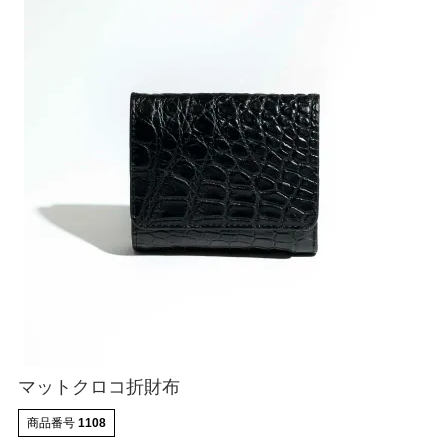
ATEGORY
バッグ
財布・革小物
メンズ
レディース
ブランド
マットクロコ折財布
SALE& OUTLET
商品番号
1108