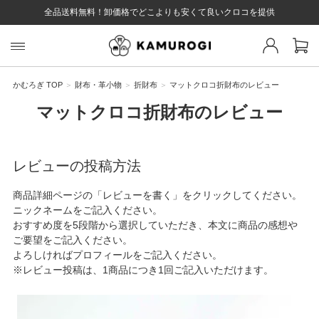
全品送料無料！卸価格でどこよりも安くて良いクロコを提供
スト 様
戻る
かむろぎ TOP
財布・革小物
折財布
マットクロコ折財布のレビュー
マットクロコ折財布のレビュー
ログイン
会員登録
マイページ
お気に入り
カート
全て
レビューの投稿方法
商品詳細ページの「レビューを書く」をクリックしてください。
ニックネームをご記入ください。
EYWORD
おすすめ度を5段階から選択していただき、本文に商品の感想や
ご要望をご記入ください。
よろしければプロフィールをご記入ください。
#キーワード
#キーワードキーワード
#キーワ
#キー
※レビュー投稿は、1商品につき1回ご記入いただけます。