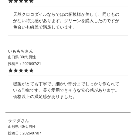
天然クロコダイルならではの腑模様が美しく、同じもの
店舗紹介
がない特別感があります。グリーンを購入したのですが
色合いも綺麗で満足しています。
特定商取引法に基づく表示
いももち
山口県
30代
男性
個人情報の取り扱い
投稿日
2026/07/21
お問い合わせ
縫製がとても丁寧で、細かい部分までしっかり作られて
いる印象です。長く愛用できそうな安心感があります。
価格以上の満足感がありました。
FOLLOW US
ラクダ
山形県
40代
男性
投稿日
2026/07/07