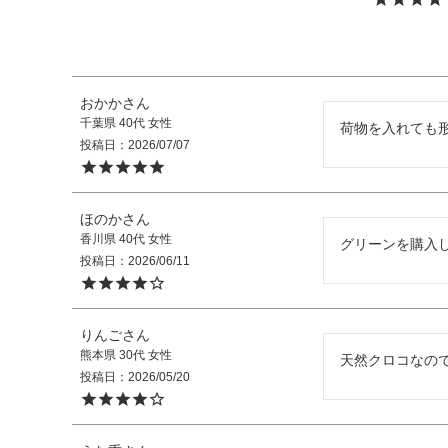
FOLLOW US
おかか
千葉県
40代
女性
荷物を入れても
投稿日
2026/07/07
ほのか
香川県
40代
女性
グリーンを購入
投稿日
2026/06/11
りんご
熊本県
30代
女性
天然クロコなの
投稿日
2026/05/20