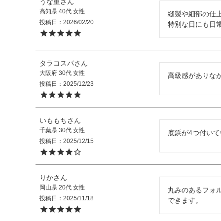
うな重
高知県
40代
女性
縫製や細部の仕
投稿日
2026/02/20
特別な日にも日
タラコスパ
大阪府
30代
女性
高級感がありな
投稿日
2025/12/23
いももち
千葉県
30代
女性
底鋲が4つ付い
投稿日
2025/12/15
りか
岡山県
20代
女性
丸みのあるフォ
投稿日
2025/11/18
できます。