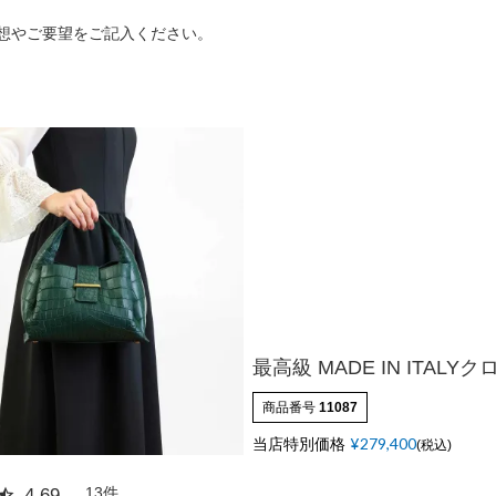
カードケース
Matur
想やご要望をご記入ください。
折財布
L字型サイフ
ベルト
ラウンド財布
ピックス
最高級 MADE IN ITALY
商品番号
11087
当店特別価格
¥
279,400
税込
マガ登録・解除
店舗紹介
特定商取引法に基づく
13
4.69