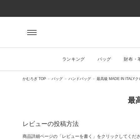
ゲスト 様
ログイン
会員登録
マイページ
お気に入り
ランキング
バッグ
財布・
KEYWORD
#キーワード
かむろぎ TOP
バッグ
ハンドバッグ
最高級 MADE IN ITALY
最高
CATEGORY
バッグ
レビューの投稿方法
ハンドバッグ
商品詳細ページの「レビューを書く」をクリックしてくだ
トートバッグ