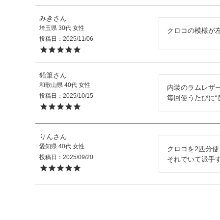
みき
埼玉県
30代
女性
クロコの模様が
投稿日
2025/11/06
鉛筆
和歌山県
40代
女性
内装のラムレザ
投稿日
2025/10/15
毎回使うたびに“
りん
愛知県
40代
女性
クロコを2匹分使
投稿日
2025/09/20
それでいて派手