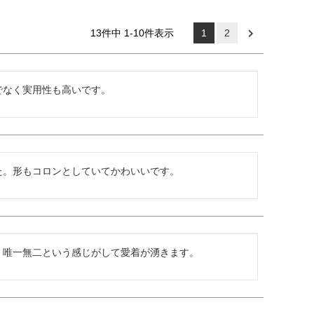
13
件中
1
-
10
件表示
1
2
でなく実用性も高いです。
た。形もコロンとしていてかわいいです。
。唯一無二という感じがして愛着が湧きます。