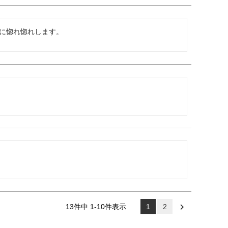
に惚れ惚れします。
13
件中
1
-
10
件表示
1
2