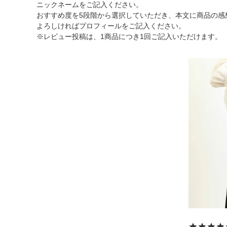
ニックネームをご記入ください。
ショルダーバッグ
おすすめ度を5段階から選択していただき、本文に商品の感
よろしければプロフィールをご記入ください。
リュックサック
※レビュー投稿は、1商品につき1回ご記入いただけます。
TOPICS
ランキング
ト
INFORMATION
会員登録
メル