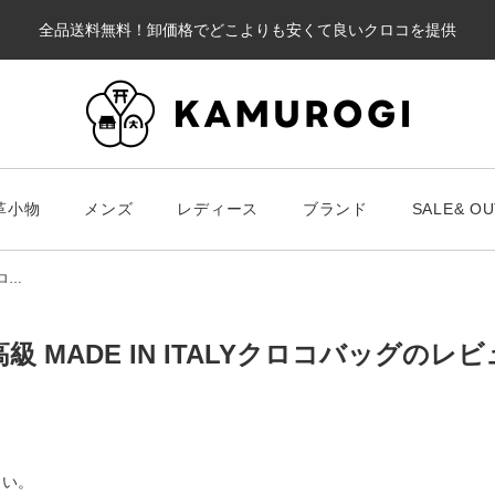
全品送料無料！卸価格でどこよりも安くて良いクロコを提供
カート
革小物
メンズ
レディース
ブランド
SALE& OU
#キーワードキーワード
#キーワ
#キーワード
クロ…
級 MADE IN ITALYクロコバッグのレ
財布・革小物
メンズ
ブラ
スマート財布
Chris
レディース
さい。
長財布
ALLA