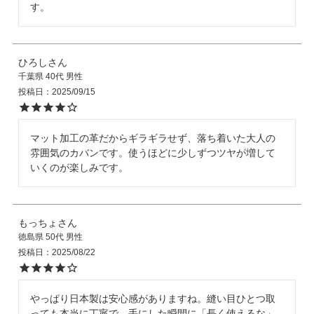
す。
ひろし
千葉県
40代
男性
投稿日
2025/09/15
マット加工の革だからギラギラせず、落ち着いた大人の
雰囲気のカバンです。使うほどに少しずつツヤが増して
いくのが楽しみです。
もっちょ
徳島県
50代
男性
投稿日
2025/08/22
やっぱり日本製は安心感がありますね。縫い目ひとつ取
っても本当に丁寧で、手にした瞬間に「長く使えるな」