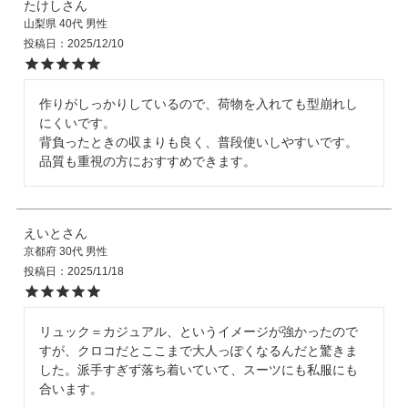
たけし
山梨県
40代
男性
投稿日
2025/12/10
店舗紹介
作りがしっかりしているので、荷物を入れても型崩れし
特定商取引法に基づく表示
にくいです。

背負ったときの収まりも良く、普段使いしやすいです。

品質も重視の方におすすめできます。
個人情報の取り扱い
えいと
お問い合わせ
京都府
30代
男性
投稿日
2025/11/18
FOLLOW US
リュック＝カジュアル、というイメージが強かったので
すが、クロコだとここまで大人っぽくなるんだと驚きま
した。派手すぎず落ち着いていて、スーツにも私服にも
合います。