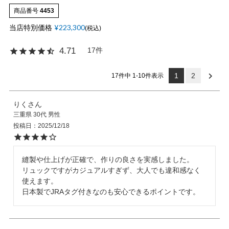
商品番号
4453
当店特別価格
¥
223,300
税込
OPICS
17
4.71
ランキング
1
2
17
件中
1
-
10
件表示
トピックス
りく
三重県
30代
男性
投稿日
2025/12/18
NFORMATION
縫製や仕上げが正確で、作りの良さを実感しました。

リュックですがカジュアルすぎず、大人でも違和感なく
使えます。

会員登録
日本製でJRAタグ付きなのも安心できるポイントです。
メルマガ登録・解除