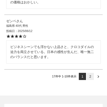
の価格はおかしい。
ゼンベ
福島県
40代
男性
投稿日
2025/06/12
ビジネスシーンでも浮かない上品さと、クロコダイルの
迫力を両立させている。日本の感性が生んだ、唯一無二
のバランスだと思います。
1
2
17
件中
1
-
10
件表示