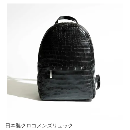
ATEGORY
バッグ
財布・革小物
メンズ
レディース
ブランド
SALE& OUTLET
日本製クロコメンズリュック