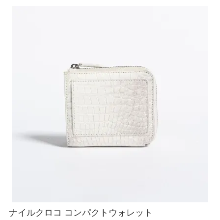
ATEGORY
バッグ
財布・革小物
メンズ
レディース
ブランド
SALE& OUTLET
ナイルクロコ コンパクトウォレット