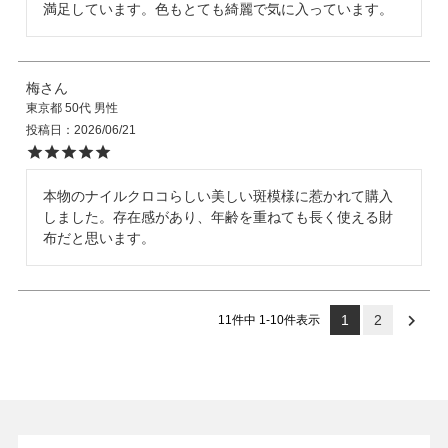
満足しています。色もとても綺麗で気に入っています。
梅
東京都
50代
男性
投稿日
2026/06/21
本物のナイルクロコらしい美しい斑模様に惹かれて購入
しました。存在感があり、年齢を重ねても長く使える財
布だと思います。
1
2
11
件中
1
-
10
件表示