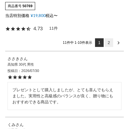
商品番号
50769
当店特別価格
¥
19,800
税込
〜
OPICS
11
4.73
ランキング
1
2
11
件中
1
-
10
件表示
トピックス
ささき
高知県
30代
男性
投稿日
2026/07/30
NFORMATION
プレゼントとして購入しましたが、とても喜んでもらえ
ました。実用性と高級感のバランスが良く、贈り物にも
おすすめできる商品です。
会員登録
くみ
メルマガ登録・解除