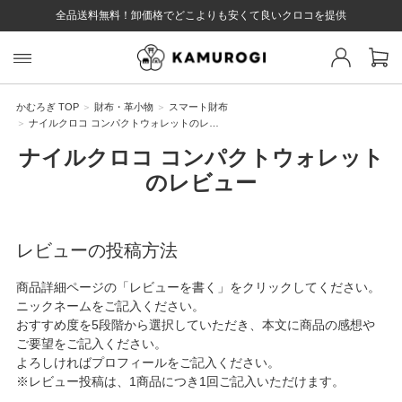
全品送料無料！卸価格でどこよりも安くて良いクロコを提供
スト 様
戻る
かむろぎ TOP
財布・革小物
スマート財布
ナイルクロコ コンパクトウォレットのレ…
ログイン
会員登録
マイページ
お気に入り
カート
ナイルクロコ コンパクトウォレット
全て
のレビュー
レビューの投稿方法
EYWORD
商品詳細ページの「レビューを書く」をクリックしてください。
ニックネームをご記入ください。
おすすめ度を5段階から選択していただき、本文に商品の感想や
#キーワード
#キーワードキーワード
#キーワ
#キー
ご要望をご記入ください。
よろしければプロフィールをご記入ください。
※レビュー投稿は、1商品につき1回ご記入いただけます。