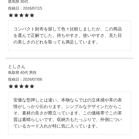
群馬県
30代
投稿日
2026/07/15
店舗紹介
コンパクト財布を探して色々比較しましたが、この商品
を選んで正解でした。持ちやすさ、使いやすさ、見た目
特定商取引法に基づく表示
の美しさのどれを取っても満足しています。
個人情報の取り扱い
とし
鳥取県
40代
男性
投稿日
2026/07/06
お問い合わせ
安価な型押しとは違い、本物ならではの立体感や革の表
情がしっかり伝わります。シンプルなデザインだからこ
FOLLOW US
そ、素材の良さが際立っています。この価格帯でこの革
質は素晴らしいです。収納力もたっぷりで、外側につい
ているカード入れが特に気に入っています。