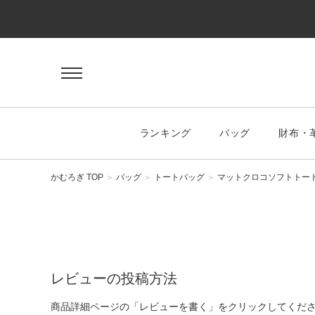
ゲスト 様
ログイン
会員登録
マイページ
お気に入り
ランキング
バッグ
財布・
KEYWORD
#キーワード
かむろぎ TOP
バッグ
トートバッグ
マットクロコソフトトー
CATEGORY
バッグ
レビューの投稿方法
ハンドバッグ
商品詳細ページの「レビューを書く」をクリックしてくだ
トートバッグ