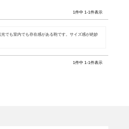
1
件中
1
-
1
件表示
然光でも室内でも存在感がある鞄です。サイズ感が絶妙
1
件中
1
-
1
件表示