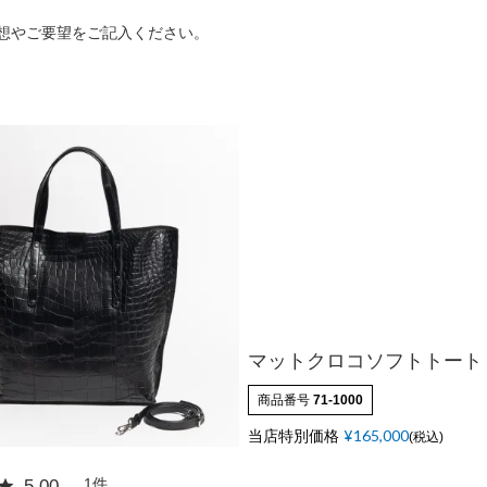
カードケース
Matur
想やご要望をご記入ください。
折財布
L字型サイフ
ベルト
ラウンド財布
ピックス
マットクロコソフトトート
商品番号
71-1000
当店特別価格
¥
165,000
税込
マガ登録・解除
店舗紹介
特定商取引法に基づく
1
5.00