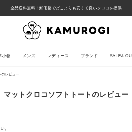
全品送料無料！卸価格でどこよりも安くて良いクロコを提供
カート
革小物
メンズ
レディース
ブランド
SALE& OU
#キーワードキーワード
#キーワ
#キーワード
トのレビュー
マットクロコソフトトートのレビュー
財布・革小物
メンズ
ブラ
スマート財布
Chris
レディース
さい。
長財布
ALLA