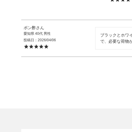
ポン酢
FOLLOW US
愛知県
40代
男性
ブラックとホワ
投稿日
2026/04/06
で、必要な荷物