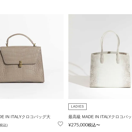
カードケース
Matur
折財布
L字型サイフ
ベルト
ラウンド財布
ピックス
LADIES
E IN ITALYクロコバッグ大
最高級 MADE IN ITALYクロコバ
マガ登録・解除
店舗紹介
特定商取引法に基づく
¥
275,000
税込
〜
税込