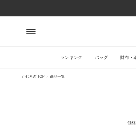
ゲスト 様
ログイン
会員登録
マイページ
お気に入り
ランキング
バッグ
財布・
KEYWORD
#キーワード
かむろぎ TOP
商品一覧
CATEGORY
バッグ
価格
ハンドバッグ
トートバッグ