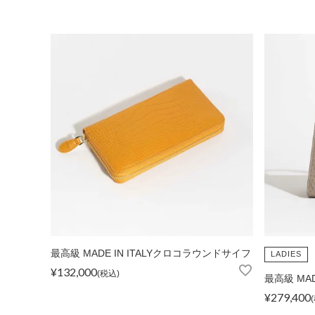
ショルダーバッグ
リュックサック
TOPICS
ランキング
ト
最高級 MADE IN ITALYクロコラウンドサイフ
LADIES
¥
132,000
税込
最高級 MAD
INFORMATION
会員登録
メル
¥
279,400