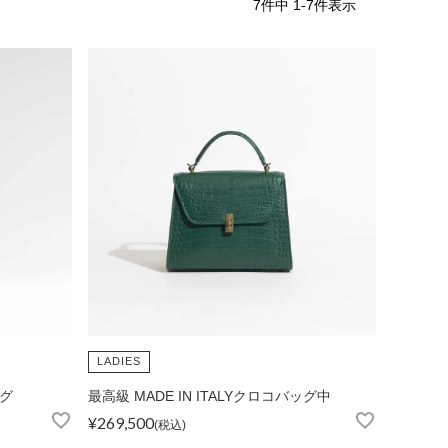
7
件中
1
-
7
件表示
iJAPAN
LADIES
ッグ
最高級 MADE IN ITALYクロコバッグ中
表示
個人情報の取り扱い
お問い合わせ
¥
269,500
税込