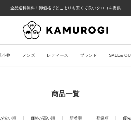
全品送料無料！卸価格でどこよりも安くて良いクロコを提供
カート
革小物
メンズ
レディース
ブランド
SALE& OU
#キーワードキーワード
#キーワ
#キーワード
商品一覧
財布・革小物
メンズ
ブラ
が安い順
価格が高い順
新着順
登録順
優先
スマート財布
Chris
レディース
長財布
ALLA