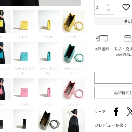
申し
ロー
イエロー
イエロー
イエロー
送料無料
返品・交
（未使用品に
イズブ
ターコイズブ
ターコイズブ
ターコイズブ
ー
ルー
ルー
ルー
返品特約
ンク
ピンク
ピンク
ピンク
シェア
レビューを書く