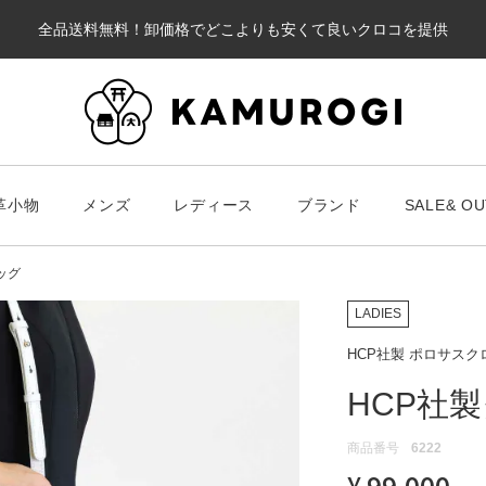
全品送料無料！卸価格でどこよりも安くて良いクロコを提供
カート
革小物
メンズ
レディース
ブランド
SALE& OU
#キーワードキーワード
#キーワ
#キーワード
ッグ
LADIES
HCP社製 ポロサス
HCP社
財布・革小物
メンズ
ブラ
スマート財布
Chris
商品番号
6222
レディース
¥
99,000
長財布
ALLA