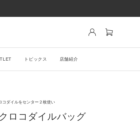
TLET
トピックス
店舗紹介
クロコダイルをセンター２枚使い
製クロコダイルバッグ
ンド
SALE& OUTLET
tiano Romeo
MODA MILAMO