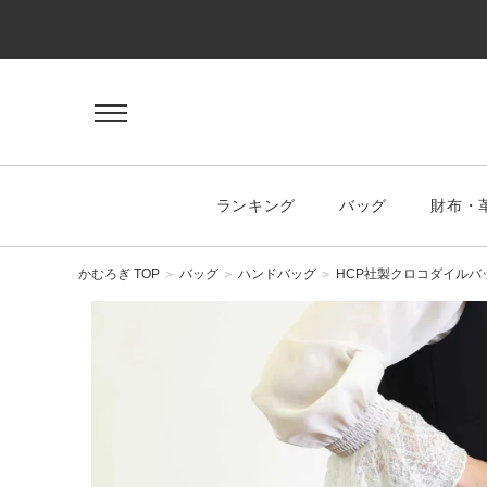
ゲスト 様
ログイン
会員登録
マイページ
お気に入り
ランキング
バッグ
財布・
KEYWORD
#キーワード
かむろぎ TOP
バッグ
ハンドバッグ
HCP社製クロコダイルバ
CATEGORY
バッグ
ハンドバッグ
トートバッグ