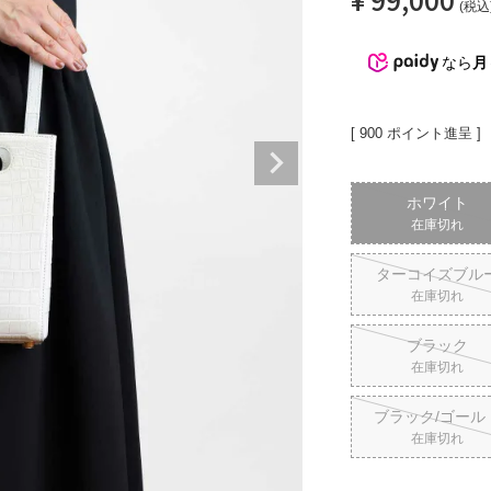
税込
カードケース
Matur
折財布
なら
月
L字型サイフ
ベルト
[
900
ポイント進呈 ]
ラウンド財布
ホワイト
在庫切れ
ターコイズブル
在庫切れ
ピックス
ブラック
在庫切れ
ブラック/ゴール
在庫切れ
マガ登録・解除
店舗紹介
特定商取引法に基づく