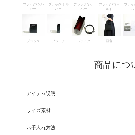
ブラック/シル
ブラック/シル
ブラック/シル
ブラック/ゴー
ブラッ
バー
バー
バー
ルド
ル
ブラック
ブラック
ブラック
藍色
商品につ
アイテム説明
サイズ素材
ゴールド金具を使用しており、金具も真鍮を使い細部にま
革にはマット加工を施し、使うほどに味のある表情に変わ
お手入れ方法
横：19.0cm 縦：22.5cm 幅：9.0cm