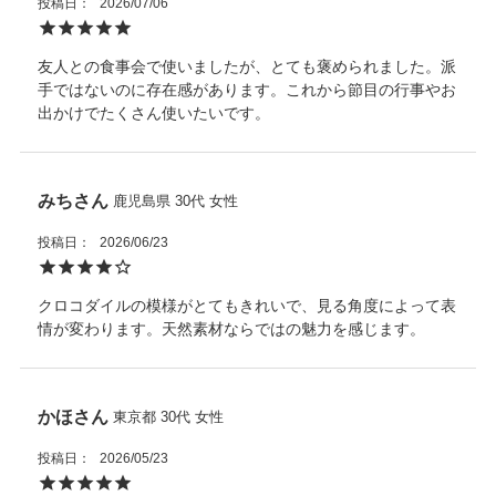
底鋲：有り４つ
投稿日
2026/07/06
けるたびに、柔らかな質感が上質さを感じさせます。
・熱源や日光に長時間晒さないでください。
・ご使用のたびに、専用ポーチに入れてから箱に収納し、光や
イタリアの美意識と職人技が息づく、特別なバッグをぜひお手
友人との食事会で使いましたが、とても褒められました。派
埃、湿気を避けてください。
元に。
手ではないのに存在感があります。これから節目の行事やお
また天然皮革に関してはワシントン条約を元に適正に輸入され
出かけでたくさん使いたいです。
た商品を販売しています。
なお、天然のクロコダイルレザーを使用しているため、模様に
は個体差がございます。写真と実物で印象が異なる場合もござ
いますが、それも天然素材ならではの魅力としてお楽しみくだ
さい。
みち
鹿児島県
30代
女性
投稿日
2026/06/23
クロコダイルの模様がとてもきれいで、見る角度によって表
情が変わります。天然素材ならではの魅力を感じます。
かほ
東京都
30代
女性
投稿日
2026/05/23