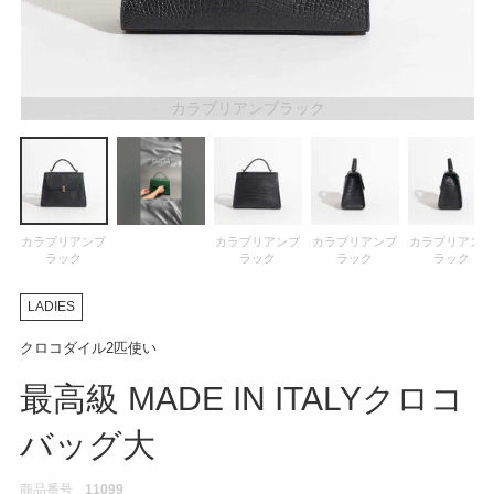
ATEGORY
バッグ
カラブリアンブラック
財布・革小物
メンズ
カラブリアンブ
カラブリアンブ
カラブリアンブ
カラブリアン
ラック
ラック
ラック
ラック
LADIES
レディース
クロコダイル2匹使い
ブランド
最高級 MADE IN ITALYクロコ
バッグ大
SALE& OUTLET
商品番号
11099