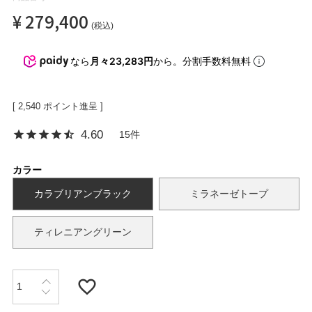
¥
279,400
税込
OPICS
なら
月々23,283円
から。分割手数料無料
ランキング
[
2,540
ポイント進呈 ]
4.60
15
トピックス
カラー
カラブリアンブラック
ミラネーゼトープ
NFORMATION
ティレニアングリーン
会員登録
メルマガ登録・解除