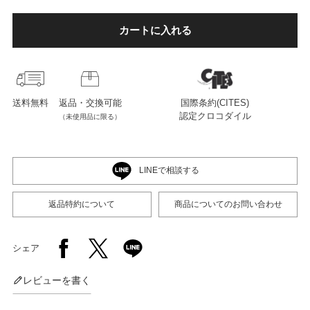
カートに入れる
店舗紹介
特定商取引法に基づく表示
送料無料
返品・交換可能
国際条約(CITES)
認定クロコダイル
（未使用品に限る）
個人情報の取り扱い
LINEで相談する
お問い合わせ
返品特約について
商品についてのお問い合わせ
シェア
FOLLOW US
レビューを書く