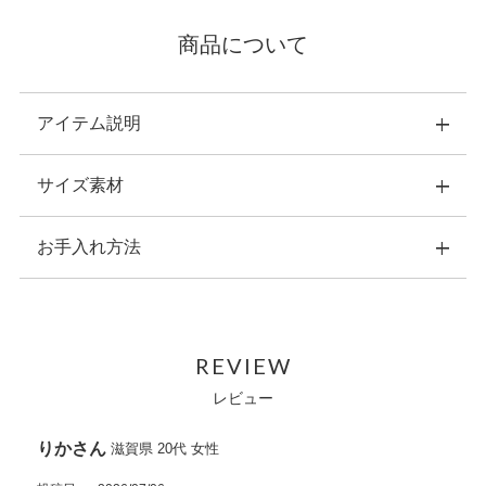
商品について
アイテム説明
サイズ素材
製造は、革の本場・イタリア。有名ブランドも信頼を寄せる工
房で、熟練の職人が一点ずつ丁寧に仕立てています。
お手入れ方法
横：26.0cm 縦：20.0cm 幅：12.0cm
外装には、マット加工を施したクロコダイルレザーを使用。使
重量：420ｇ
うほどに艶と深みが増し、持つ人とともに味わいを深めていき
素材：表側：クロコダイルレザー
ます。
・こちらの商品のお手入れは、ナチュラルカラーの乾いた柔ら
内装：ラムレザー
さらに贅沢に、クロコダイルを2匹分使用。存在感と気品にあ
かい布で拭いてください。
原産国：イタリア
ふれた、圧倒的な高級感を演出します。
REVIEW
・水などにぬれた場合は、直ちに拭き取り、風通しの良い場所
内側収納：ファスナーポケット×１
で自然乾燥させてください。
レビュー
オープンポケット×１
金具には、上品なゴールドカラーと重厚感のある真鍮を採用。
・お手入れの際に、中性または強力な化学溶剤は使用しないで
ショルダーストラップ×1
細部まで高級感のある仕上がりです。
ください。
外側収納：裏面オープンポケット×１
りか
滋賀県
20代
女性
・洗濯機は使用しないでください。クリーニング専門店をご利
開閉：ひねり金具
内装には、手触りの良い上質なラムレザーを使用。バッグを開
用ください。