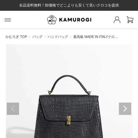
全品送料無料！卸価格でどこよりも安くて良いクロコを提供
スト 様
戻る
かむろぎ TOP
バッグ
ハンドバッグ
最高級 MADE IN ITALYクロ…
ログイン
会員登録
マイページ
お気に入り
カート
全て
EYWORD
#キーワード
#キーワードキーワード
#キーワ
#キー