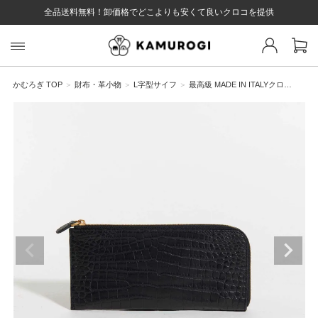
全品送料無料！卸価格でどこよりも安くて良いクロコを提供
スト 様
戻る
かむろぎ TOP
財布・革小物
L字型サイフ
最高級 MADE IN ITALYクロ…
ログイン
会員登録
マイページ
お気に入り
カート
全て
EYWORD
#キーワード
#キーワードキーワード
#キーワ
#キー