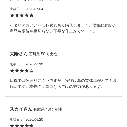
・洗濯機は使用しないでください。クリーニング専門店をご利
外側収納：無し
用ください。
開閉：ファスナー
投稿日
2026/07/04
・熱源や日光に長時間晒さないでください。
・ご使用のたびに、専用ポーチに入れてから箱に収納し、光や
イタリア製という安心感もあり購入しました。実際に届いた
埃、湿気を避けてください。
商品も期待を裏切らない丁寧な仕上がりでした。
また天然皮革に関してはワシントン条約を元に適正に輸入され
た商品を販売しています。
太陽
石川県
50代
女性
投稿日
2026/06/30
写真では伝わりにくいですが、実物は革の立体感がとてもき
れいです。本物のクロコならではの魅力があります。
スカイ
兵庫県
40代
女性
投稿日
2026/06/20