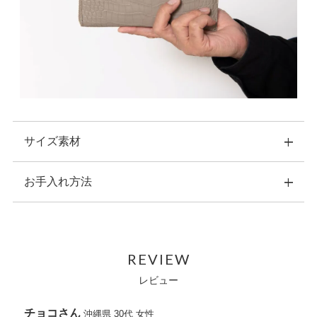
サイズ素材
お手入れ方法
横：10.5cm 縦：19.5cm 幅：2.5cm
重量：約150ｇ
素材：表側：クロコ革
・こちらの商品のお手入れは、ナチュラルカラーの乾いた柔ら
内装：イタリア製牛革
かい布で拭いてください。
原産国：イタリア
REVIEW
・水などにぬれた場合は、直ちに拭き取り、風通しの良い場所
内側収納：紙幣ポケット×４
で自然乾燥させてください。
レビュー
カードポケット×16
・お手入れの際に、中性または強力な化学溶剤は使用しないで
オープンポケット×２
ください。
オープンポケット小銭入れ×１
チョコ
沖縄県
30代
女性