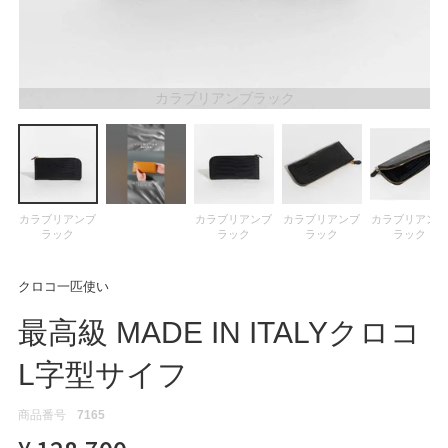
ATEGORY
バッグ
カラブリアンブラック
財布・革小物
メンズ
カラブリアンブ
カラブリアンブ
カラブリアンブ
カラブリアン
ラック
ラック
ラック
ラック
レディース
クロコ一匹使い
最高級 MADE IN ITALYクロコ
ブランド
L字型サイフ
商品番号
7165
SALE& OUTLET