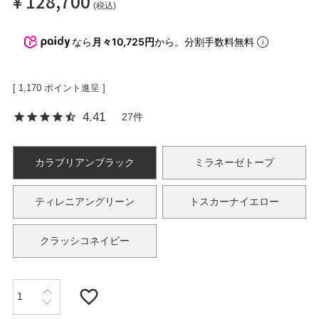
¥
128,700
税込
なら
月々10,725円
から。分割手数料無料
OPICS
[
1,170
ポイント進呈 ]
ランキング
4.41
27
トピックス
カラブリアンブラック
ミラネーゼトープ
ティレニアングリーン
トスカーナイエロー
NFORMATION
クラッシコネイビー
会員登録
メルマガ登録・解除