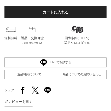
カートに入れる
店舗紹介
特定商取引法に基づく表示
送料無料
返品・交換可能
国際条約(CITES)
認定クロコダイル
（未使用品に限る）
個人情報の取り扱い
LINEで相談する
お問い合わせ
返品特約について
商品についてのお問い合わせ
FOLLOW US
シェア
レビューを書く