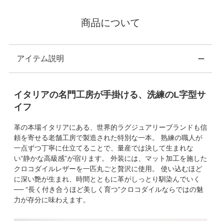
商品について
アイテム説明
イタリアの名門工房が手掛ける、洗練のL字型サ
イフ
革の本場イタリアにある、世界的ラグジュアリーブランドも信
頼を寄せる老舗工房で製造された特別な一本。 熟練の職人が
一点ずつ丁寧に仕立てることで、量産では決して生まれな
い“静かな高級感”が宿ります。 外装には、マット加工を施した
クロコダイルレザーを一匹丸ごと贅沢に使用。 使い込むほど
に深い艶が生まれ、時間とともに革がしっとり馴染んでいく
── “長く付き合うほど美しく育つ”クロコダイルならではの魅
力が存分に味わえます。