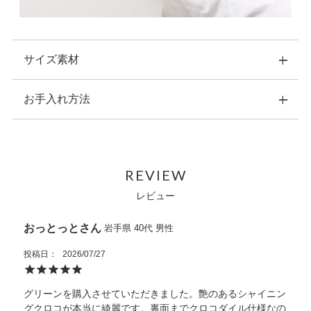
サイズ素材
お手入れ方法
横：11.0cm 縦：9.0cm 幅：1ｃｍ
重量：50ｇ
素材：表側：クロコダイルレザー
・こちらの商品のお手入れは、ナチュラルカラーの乾いた柔ら
内装：クロコダイルレザー
かい布で拭いてください。
原産国：ベトナム
REVIEW
・水などにぬれた場合は、直ちに拭き取り、風通しの良い場所
内側収納：カードポケット×8
で自然乾燥させてください。
レビュー
中央クリップ
・お手入れの際に、中性または強力な化学溶剤は使用しないで
ください。
おっとっと
岩手県
40代
男性
・洗濯機は使用しないでください。クリーニング専門店をご利
用ください。
投稿日
2026/07/27
・熱源や日光に長時間晒さないでください。
・ご使用のたびに、専用ポーチに入れてから箱に収納し、光や
グリーンを購入させていただきました。艶のあるシャイニン
埃、湿気を避けてください。
グクロコが本当に綺麗です。裏面までクロコダイル仕様なの
また天然皮革に関してはワシントン条約を元に適正に輸入され