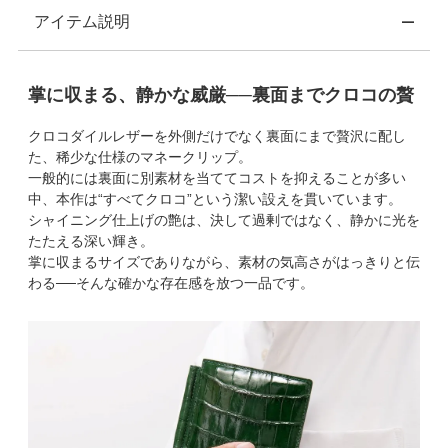
アイテム説明
掌に収まる、静かな威厳──裏面までクロコの贅
クロコダイルレザーを外側だけでなく裏面にまで贅沢に配し
た、稀少な仕様のマネークリップ。
一般的には裏面に別素材を当ててコストを抑えることが多い
中、本作は“すべてクロコ”という潔い設えを貫いています。
シャイニング仕上げの艶は、決して過剰ではなく、静かに光を
たたえる深い輝き。
掌に収まるサイズでありながら、素材の気高さがはっきりと伝
わる──そんな確かな存在感を放つ一品です。