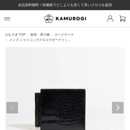
全品送料無料！卸価格でどこよりも安くて良いクロコを提供
スト 様
戻る
かむろぎ TOP
財布・革小物
カードケース
メンズ シャイニングクロコマネークリッ…
ログイン
会員登録
マイページ
お気に入り
カート
全て
EYWORD
#キーワード
#キーワードキーワード
#キーワ
#キー