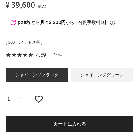
¥
39,600
税込
OPICS
なら
月々3,300円
から。分割手数料無料
ランキング
[
360
ポイント進呈 ]
4.59
34
トピックス
シャイニングブラック
シャイニンググリーン
NFORMATION
会員登録
カートに入れる
メルマガ登録・解除