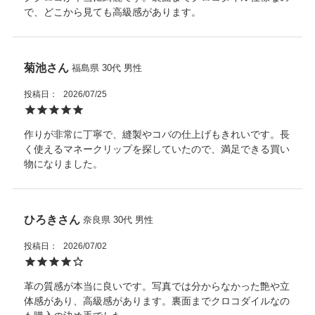
で、どこから見ても高級感があります。
た商品を販売しています。
菊池
福島県
30代
男性
投稿日
2026/07/25
作りが非常に丁寧で、縫製やコバの仕上げもきれいです。長
く使えるマネークリップを探していたので、満足できる買い
物になりました。
ひろき
奈良県
30代
男性
投稿日
2026/07/02
革の質感が本当に良いです。写真では分からなかった艶や立
体感があり、高級感があります。裏面までクロコダイルなの