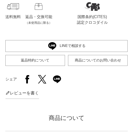
送料無料
返品・交換可能
国際条約(CITES)
店舗紹介
認定クロコダイル
（未使用品に限る）
特定商取引法に基づく表示
LINEで相談する
個人情報の取り扱い
返品特約について
商品についてのお問い合わせ
お問い合わせ
シェア
レビューを書く
FOLLOW US
商品について