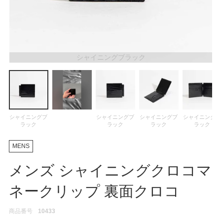
ATEGORY
バッグ
シャイニングブラック
財布・革小物
メンズ
シャイニングブ
シャイニングブ
シャイニングブ
シャイニング
ラック
ラック
ラック
ラック
レディース
MENS
メンズ シャイニングクロコマ
ブランド
ネークリップ 裏面クロコ
SALE& OUTLET
商品番号
10433