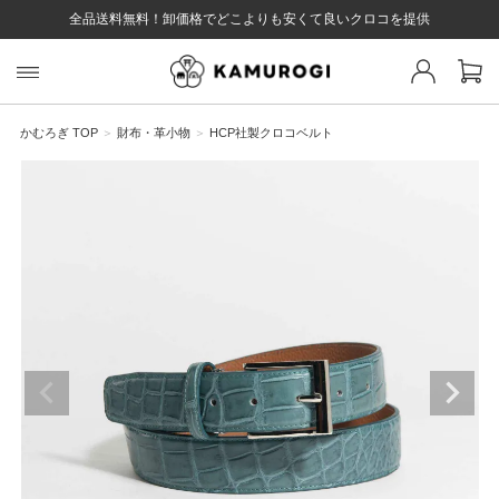
全品送料無料！卸価格でどこよりも安くて良いクロコを提供
スト 様
戻る
かむろぎ TOP
財布・革小物
HCP社製クロコベルト
ログイン
会員登録
マイページ
お気に入り
カート
全て
EYWORD
#キーワード
#キーワードキーワード
#キーワ
#キー