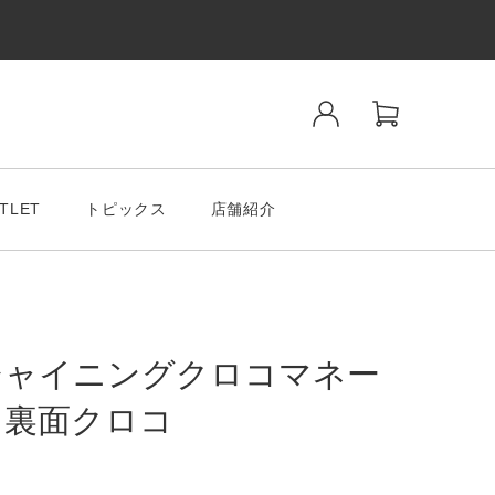
TLET
トピックス
店舗紹介
シャイニングクロコマネー
 裏面クロコ
ンド
SALE& OUTLET
tiano Romeo
MODA MILAMO