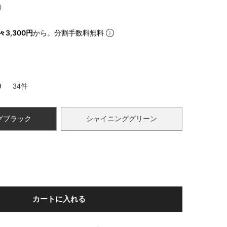
iJAPAN
々3,300円
から。分割手数料無料
9
34
グブラック
シャイニンググリーン
カートに入れる
表示
個人情報の取り扱い
お問い合わせ