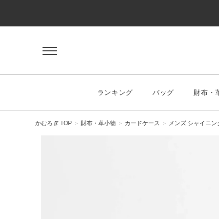
ゲスト 様
ログイン
会員登録
マイページ
お気に入り
ランキング
バッグ
財布・
KEYWORD
#キーワード
かむろぎ TOP
財布・革小物
カードケース
メンズ シャイニ
CATEGORY
バッグ
ハンドバッグ
トートバッグ