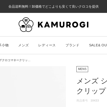
全品送料無料！卸価格でどこよりも安くて良いクロコを提供
カート
革小物
メンズ
レディース
ブランド
SALE& OU
#キーワードキーワード
#キーワ
#キーワード
ングクロコマネークリッ…
MENS
メンズ 
クリップ
財布・革小物
メンズ
ブラ
スマート財布
Chris
レディース
商品番号
10433
長財布
ALLA