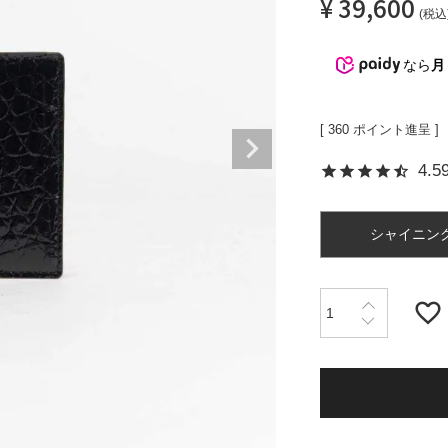
¥
39,600
税込
カードケース
Matur
折財布
なら
月
L字型サイフ
ベルト
[
360
ポイント進呈 ]
ラウンド財布
4.5
シャイニン
ピックス
マガ登録・解除
店舗紹介
特定商取引法に基づく