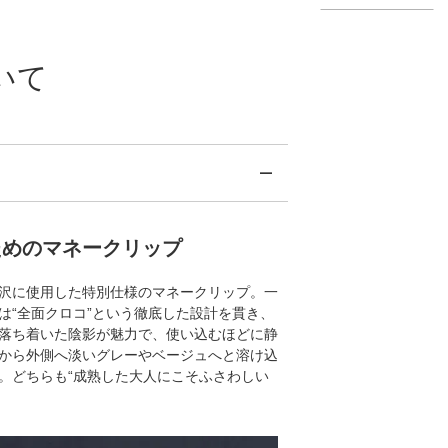
いて
ためのマネークリップ
沢に使用した特別仕様のマネークリップ。一
は“全面クロコ”という徹底した設計を貫き、
落ち着いた陰影が魅力で、使い込むほどに静
から外側へ淡いグレーやベージュへと溶け込
。どちらも“成熟した大人にこそふさわしい