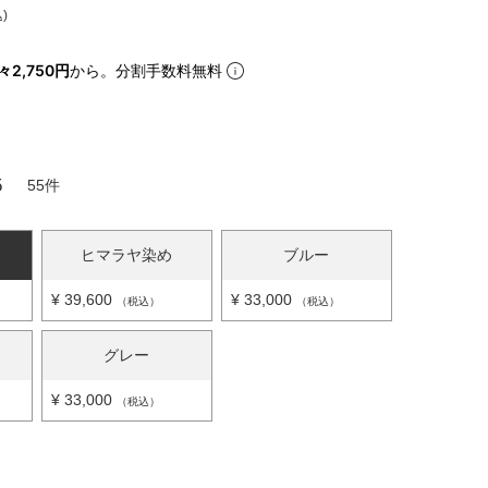
込
iJAPAN
々2,750円
から。分割手数料無料
5
55
ヒマラヤ染め
ブルー
¥
39,600
¥
33,000
税込
税込
グレー
¥
33,000
税込
表示
個人情報の取り扱い
お問い合わせ