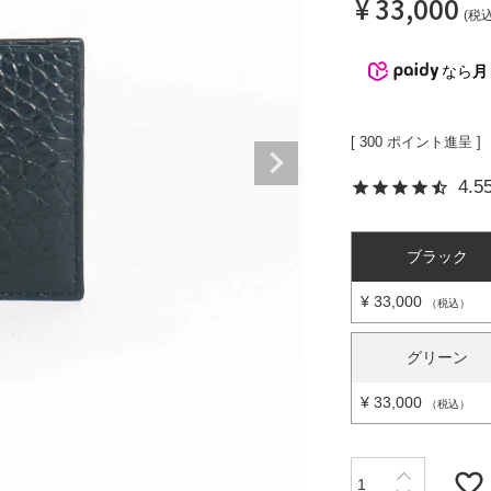
¥
33,000
税
カードケース
Matur
折財布
なら
月
L字型サイフ
ベルト
[
300
ポイント進呈 ]
ラウンド財布
4.5
ブラック
¥
33,000
ピックス
税込
グリーン
¥
33,000
税込
マガ登録・解除
店舗紹介
特定商取引法に基づく