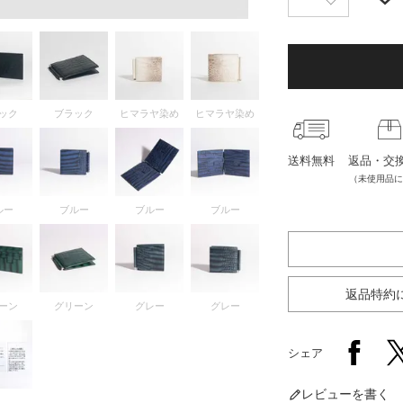
ック
ブラック
ヒマラヤ染め
ヒマラヤ染め
送料無料
返品・交
（未使用品に
ルー
ブルー
ブルー
ブルー
返品特約
ーン
グリーン
グレー
グレー
シェア
レビューを書く