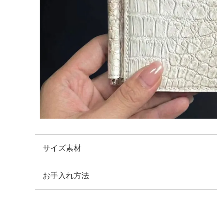
サイズ素材
お手入れ方法
(ブラック・ブルー・グリーン・グレー)
横：11.0cm 縦：9.0cm 幅：1ｃｍ
重量：50ｇ
・こちらの商品のお手入れは、ナチュラルカラーの乾いた
素材：表側：クロコダイルレザー