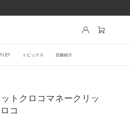
TLET
トピックス
店舗紹介
マットクロコマネークリッ
クロコ
ンド
SALE& OUTLET
tiano Romeo
MODA MILAMO