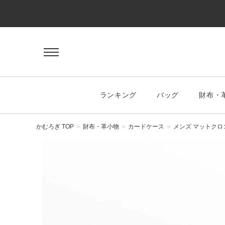
ゲスト 様
ログイン
会員登録
マイページ
お気に入り
ランキング
バッグ
財布・
KEYWORD
#キーワード
かむろぎ TOP
財布・革小物
カードケース
メンズ マットクロ
CATEGORY
バッグ
ハンドバッグ
トートバッグ