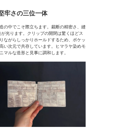
堅牢さの三位一体
造の中でこそ際立ちます。裁断の精密さ、縫
技が光ります。クリップの開閉は驚くほどス
りながらしっかりホールドするため、ポケッ
高い次元で共存しています。ヒマラヤ染めモ
ニマルな造形と見事に調和します。