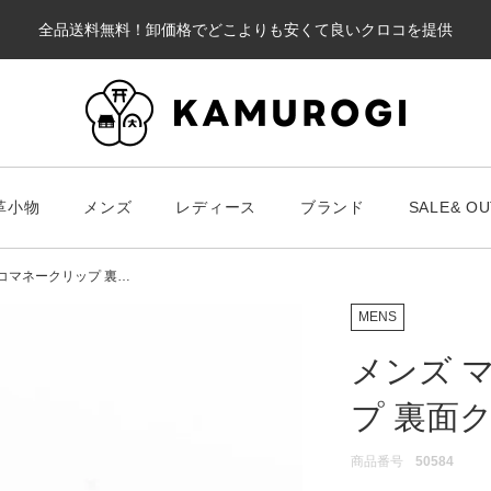
全品送料無料！卸価格でどこよりも安くて良いクロコを提供
カート
革小物
メンズ
レディース
ブランド
SALE& OU
#キーワードキーワード
#キーワ
#キーワード
コマネークリップ 裏…
MENS
メンズ 
プ 裏面
財布・革小物
メンズ
ブラ
スマート財布
Chris
レディース
商品番号
50584
長財布
ALLA