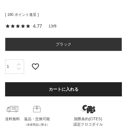
[
180
ポイント進呈 ]
OPICS
4.77
13
ランキング
ブラック
トピックス
NFORMATION
カートに入れる
会員登録
送料無料
返品・交換可能
国際条約(CITES)
メルマガ登録・解除
認定クロコダイル
（未使用品に限る）