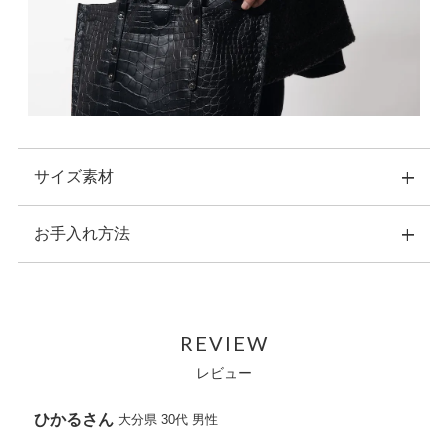
サイズ素材
お手入れ方法
横：9.5cm 縦：13.5cm 幅：3.0cm
重量：約120ｇ
素材：表側：クロコダイルレザー
・こちらの商品のお手入れは、ナチュラルカラーの乾いた柔ら
内装：牛革/ポリエステル
かい布で拭いてください。
原産国：ベトナム
REVIEW
・水などにぬれた場合は、直ちに拭き取り、風通しの良い場所
開閉ホック、ファスナー
で自然乾燥させてください。
レビュー
外側収納：ファスナー小銭入れ×１（内２ポケット）
・お手入れの際に、中性または強力な化学溶剤は使用しないで
内側収納：札入れ×１カードポケット×9
ください。
オープンポケット×２
ひかる
大分県
30代
男性
・洗濯機は使用しないでください。クリーニング専門店をご利
※天然素材を使用している為、掲載写真と実物の色味、柄が異