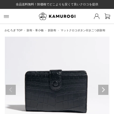
全品送料無料！卸価格でどこよりも安くて良いクロコを提供
スト 様
戻る
かむろぎ TOP
財布・革小物
折財布
マットクロコボタン付き二つ折財布
ログイン
会員登録
マイページ
お気に入り
カート
全て
EYWORD
#キーワード
#キーワードキーワード
#キーワ
#キー