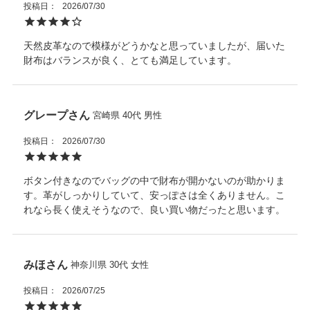
用ください。
なる場合があります。
投稿日
2026/07/30
・熱源や日光に長時間晒さないでください。
・ご使用のたびに、専用ポーチに入れてから箱に収納し、光や
天然皮革なので模様がどうかなと思っていましたが、届いた
埃、湿気を避けてください。
財布はバランスが良く、とても満足しています。
また天然皮革に関してはワシントン条約を元に適正に輸入され
た商品を販売しています。
グレープ
宮崎県
40代
男性
投稿日
2026/07/30
ボタン付きなのでバッグの中で財布が開かないのが助かりま
す。革がしっかりしていて、安っぽさは全くありません。こ
れなら長く使えそうなので、良い買い物だったと思います。
みほ
神奈川県
30代
女性
投稿日
2026/07/25