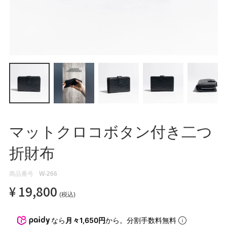
ATEGORY
バッグ
財布・革小物
メンズ
マットクロコボタン付き二つ
レディース
折財布
商品番号
W-266
ブランド
¥
19,800
税込
SALE& OUTLET
なら
月々1,650円
から。分割手数料無料