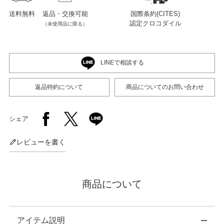
送料無料
返品・交換可能
国際条約(CITES)
認定クロコダイル
（未使用品に限る）
店舗紹介
特定商取引法に基づく表示
LINEで相談する
返品特約について
商品についてのお問い合わせ
個人情報の取り扱い
シェア
お問い合わせ
レビューを書く
FOLLOW US
商品について
アイテム説明