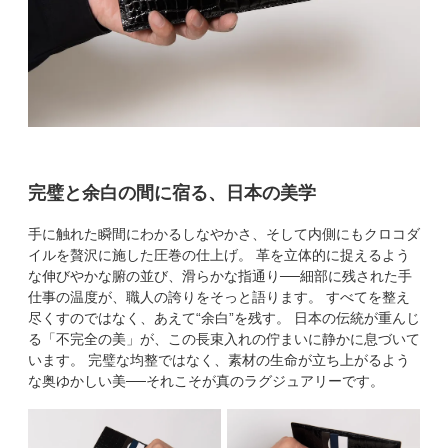
完璧と余白の間に宿る、日本の美学
手に触れた瞬間にわかるしなやかさ、そして内側にもクロコダ
イルを贅沢に施した圧巻の仕上げ。 革を立体的に捉えるよう
な伸びやかな腑の並び、滑らかな指通り──細部に残された手
仕事の温度が、職人の誇りをそっと語ります。 すべてを整え
尽くすのではなく、あえて“余白”を残す。 日本の伝統が重んじ
る「不完全の美」が、この長束入れの佇まいに静かに息づいて
います。 完璧な均整ではなく、素材の生命が立ち上がるよう
な奥ゆかしい美──それこそが真のラグジュアリーです。