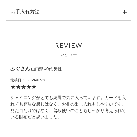
お手入れ方法
横：18.5cm 縦：9.5cm 幅：2.0cm
重量：70ｇ
素材：表側：クロコダイル
・こちらの商品のお手入れは、ナチュラルカラーの乾いた柔ら
内装：クロコダイル、ポリエステル
かい布で拭いてください。
原産国：ベトナム
REVIEW
・水などにぬれた場合は、直ちに拭き取り、風通しの良い場所
内側収納：紙幣ポケット×2
で自然乾燥させてください。
レビュー
カードポケット×12
・お手入れの際に、中性または強力な化学溶剤は使用しないで
オープンポケット×2
ください。
ホック式小銭入れ×１
ふぐ
山口県
40代
男性
・洗濯機は使用しないでください。クリーニング専門店をご利
外側収納：無し
用ください。
投稿日
2026/07/28
・熱源や日光に長時間晒さないでください。
・ご使用のたびに、専用ポーチに入れてから箱に収納し、光や
シャイニングがとても綺麗で気に入っています。カードを入
埃、湿気を避けてください。
れても窮屈な感じはなく、お札の出し入れもしやすいです。
また天然皮革に関してはワシントン条約を元に適正に輸入され
見た目だけではなく、普段使いのこともしっかり考えられて
た商品を販売しています。
いる財布だと思いました。