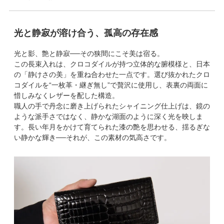
光と静寂が溶け合う、孤高の存在感
光と影、艶と静寂──その狭間にこそ美は宿る。
この長束入れは、クロコダイルが持つ立体的な腑模様と、日本
の「静けさの美」を重ね合わせた一点です。選び抜かれたクロ
コダイルを“一枚革・継ぎ無し”で贅沢に使用し、表裏の両面に
惜しみなくレザーを配した構造。
職人の手で丹念に磨き上げられたシャイニング仕上げは、鏡の
ような派手さではなく、静かな湖面のように深く光を映しま
す。長い年月をかけて育てられた漆の艶を思わせる、揺るぎな
い静かな輝き──それが、この素材の気高さです。