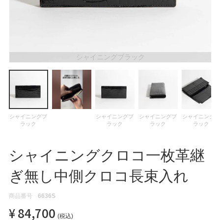
ATEGORY
バッグ
シャイニングブラック
財布・革小物
メンズ
シャイニングブ
シャイニングブ
シャイニングブ
シャイニング
ラック
ラック
ラック
ラック
レディース
シャイニングクロコ一枚革継
ブランド
ぎ無し中側クロコ長束入れ
商品番号
6636S
SALE& OUTLET
¥
84,700
税込