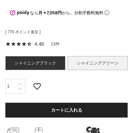
なら
月々7,058円
から。分割手数料無料
OPICS
[
770
ポイント進呈 ]
ランキング
4.46
13
トピックス
シャイニングブラック
シャイニンググリーン
NFORMATION
会員登録
カートに入れる
メルマガ登録・解除