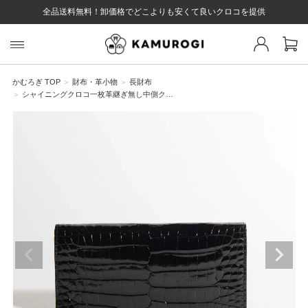
全品送料無料！卸価格でどこよりも安くて良いクロコを提供
スト 様
戻る
かむろぎ TOP
財布・革小物
長財布
シャイニングクロコ一枚革継ぎ無し中側ク…
ログイン
会員登録
マイページ
お気に入り
カート
全て
EYWORD
#キーワード
#キーワードキーワード
#キーワ
#キー