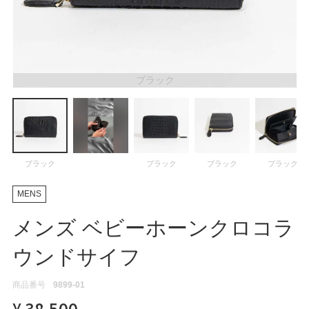
ATEGORY
バッグ
ブラック
財布・革小物
メンズ
ブラック
ブラック
ブラック
ブラック
レディース
MENS
メンズ ベビーホーンクロコラ
ブランド
ウンドサイフ
商品番号
9899-01
SALE& OUTLET
¥
38,500