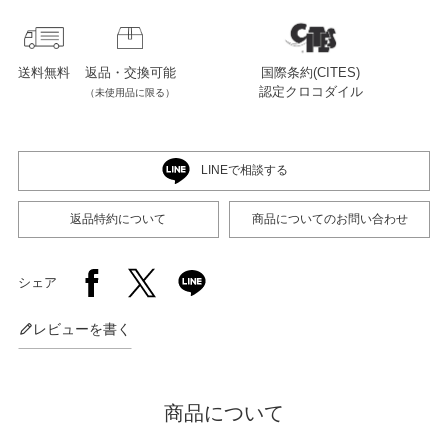
店舗紹介
送料無料
返品・交換可能
国際条約(CITES)
認定クロコダイル
（未使用品に限る）
特定商取引法に基づく表示
LINEで相談する
個人情報の取り扱い
返品特約について
商品についてのお問い合わせ
お問い合わせ
シェア
レビューを書く
FOLLOW US
商品について