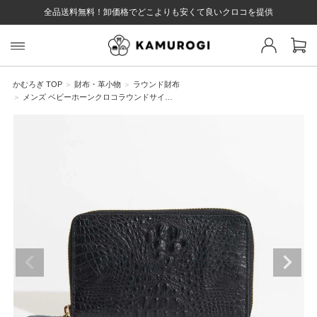
全品送料無料！卸価格でどこよりも安くて良いクロコを提供
スト 様
戻る
かむろぎ TOP
財布・革小物
ラウンド財布
メンズ ベビーホーンクロコラウンドサイ…
ログイン
会員登録
マイページ
お気に入り
カート
全て
EYWORD
#キーワード
#キーワードキーワード
#キーワ
#キー