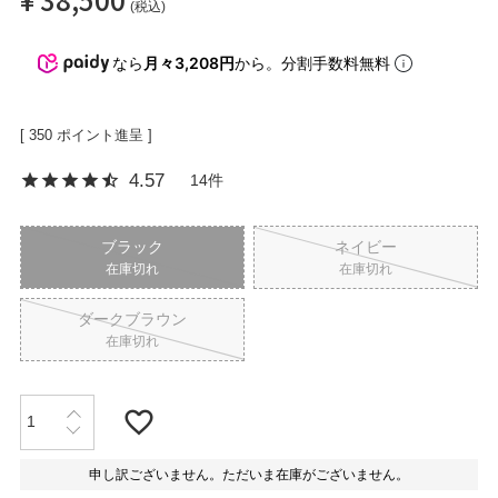
税込
なら
月々3,208円
から。分割手数料無料
OPICS
[
350
ポイント進呈 ]
ランキング
4.57
14
トピックス
ブラック
ネイビー
在庫切れ
在庫切れ
ダークブラウン
NFORMATION
在庫切れ
会員登録
申し訳ございません。ただいま在庫がございません。
メルマガ登録・解除