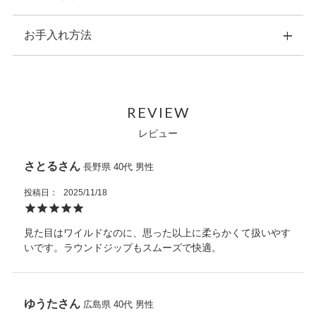
お手入れ方法
横：9.5cm 縦：15.0cm 幅：2.5cm
重量：約170ｇ
素材：表側：クロコ革
・こちらの商品のお手入れは、ナチュラルカラーの乾いた柔ら
内装：イタリア製牛革
かい布で拭いてください。
原産国：ベトナム
REVIEW
・水などにぬれた場合は、直ちに拭き取り、風通しの良い場所
内側収納：紙幣ポケット×2
で自然乾燥させてください。
レビュー
カードポケット×11
・お手入れの際に、中性または強力な化学溶剤は使用しないで
オープンポケット×２
ください。
ホック式小銭入れ×１
さとる
長野県
40代
男性
・洗濯機は使用しないでください。クリーニング専門店をご利
外側収納：無し
用ください。
開閉：ファスナー
投稿日
2025/11/18
・熱源や日光に長時間晒さないでください。
・ご使用のたびに、専用ポーチに入れてから箱に収納し、光や
見た目はワイルドなのに、思った以上に柔らかくて扱いやす
埃、湿気を避けてください。
いです。ラウンドジップもスムーズで快適。
また天然皮革に関してはワシントン条約を元に適正に輸入され
た商品を販売しています。
ゆうた
広島県
40代
男性