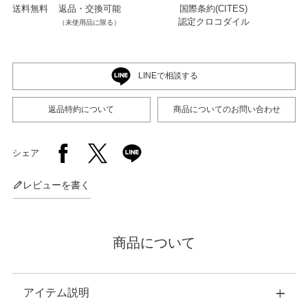
送料無料
返品・交換可能
国際条約(CITES)
認定クロコダイル
（未使用品に限る）
店舗紹介
LINEで相談する
特定商取引法に基づく表示
返品特約について
商品についてのお問い合わせ
個人情報の取り扱い
シェア
お問い合わせ
レビューを書く
商品について
FOLLOW US
アイテム説明