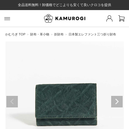
全品送料無料！卸価格でどこよりも安くて良いクロコを提供
スト 様
戻る
かむろぎ TOP
財布・革小物
折財布
日本製エレファント三つ折り財布
ログイン
会員登録
マイページ
お気に入り
カート
全て
EYWORD
#キーワード
#キーワードキーワード
#キーワ
#キー