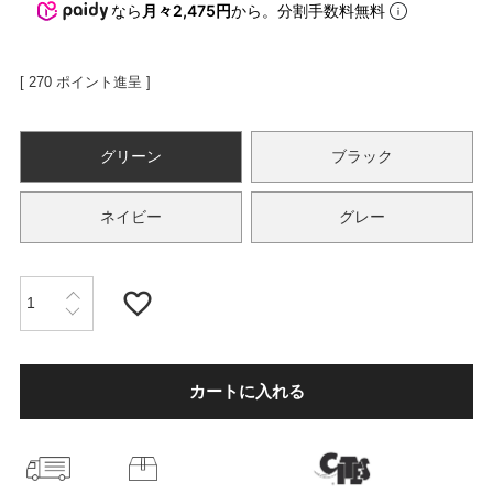
なら
月々2,475円
から。分割手数料無料
OPICS
[
270
ポイント進呈 ]
ランキング
グリーン
ブラック
ネイビー
グレー
トピックス
NFORMATION
カートに入れる
会員登録
メルマガ登録・解除