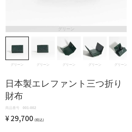
ATEGORY
バッグ
グリーン
財布・革小物
メンズ
グリーン
グリーン
グリーン
グリーン
グリーン
日本製エレファント三つ折り
レディース
財布
ブランド
商品番号
001-002
¥
29,700
税込
SALE& OUTLET