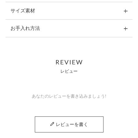
サイズ素材
希少価値の高いエレファントレザー（象革）を使用し、日本の
熟練職人が一つひとつ丁寧に仕上げたこだわりの逸品。エレフ
ァントレザーならではの独特のシボ感と重厚な風合いが特徴
お手入れ方法
横：10.5cm 縦：7.5cm 幅：3.0cm
で、使い込むほどに味わい深く変化し、長く愛用できる逸品で
重量：約76ｇ
す。
素材：表側：象革/内装：象革、牛革、ポリエステル
・こちらの商品のお手入れは、ナチュラルカラーの乾いた柔ら
原産国：日本製
日本の高い技術力を活かし、細部まで丁寧に縫製されたこの財
かい布で拭いてください。
内側収納：紙幣ポケット×１
布は、耐久性に優れ、使い心地も抜群。ワイルドでありながら
REVIEW
・水などにぬれた場合は、直ちに拭き取り、風通しの良い場所
カードポケット×２
洗練されたデザインが、持つ人の品格を引き立てます。
で自然乾燥させてください。
レビュー
オープンポケット×2
こだわりの日本製エレファント財布で、大人の風格を。
・お手入れの際に、中性または強力な化学溶剤は使用しないで
外側収納：ホック付き小銭入れ×１
ください。
オープンポケット×１
なお、天然のクロコダイルレザーを使用しているため、模様や
・洗濯機は使用しないでください。クリーニング専門店をご利
開閉：ホック式
風合いには一点ずつ個体差がございます。写真と実物で印象が
用ください。
あなたのレビューを書き込みましょう!
異なる場合がございますが、それも天然素材ならではの個性と
・熱源や日光に長時間晒さないでください。
してお楽しみいただければ幸いです。
・ご使用のたびに、専用ポーチに入れてから箱に収納し、光や
埃、湿気を避けてください。
また天然皮革に関してはワシントン条約を元に適正に輸入され
レビューを書く
た商品を販売しています。