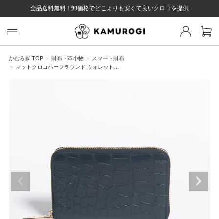
全品送料無料！卸価格でどこよりも安くて良いクロコを提供
スト 様
戻る
かむろぎ TOP
財布・革小物
スマート財布
マットクロコハーフラウンド ウォレット…
ログイン
会員登録
マイページ
お気に入り
カート
全て
EYWORD
#キーワード
#キーワードキーワード
#キーワ
#キー