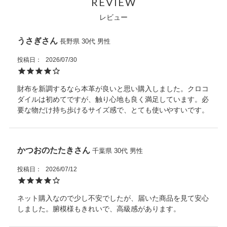
REVIEW
・水などにぬれた場合は、直ちに拭き取り、風通しの良い場所
ポケット(外側)：オープン×１
で自然乾燥させてください。
レビュー
ポケット(内側)：オープン×３、スナップ付×１
・お手入れの際に、中性または強力な化学溶剤は使用しないで
開口部：ファスナー
ください。
※天然素材を使用している為、掲載写真と実物の色味、柄が異
うさぎ
長野県
30代
男性
・洗濯機は使用しないでください。クリーニング専門店をご利
なる場合があります。
用ください。
投稿日
2026/07/30
・熱源や日光に長時間晒さないでください。
・ご使用のたびに、専用ポーチに入れてから箱に収納し、光や
財布を新調するなら本革が良いと思い購入しました。クロコ
埃、湿気を避けてください。
ダイルは初めてですが、触り心地も良く満足しています。必
また天然皮革に関してはワシントン条約を元に適正に輸入され
要な物だけ持ち歩けるサイズ感で、とても使いやすいです。
た商品を販売しています。
かつおのたたき
千葉県
30代
男性
投稿日
2026/07/12
ネット購入なので少し不安でしたが、届いた商品を見て安心
しました。腑模様もきれいで、高級感があります。