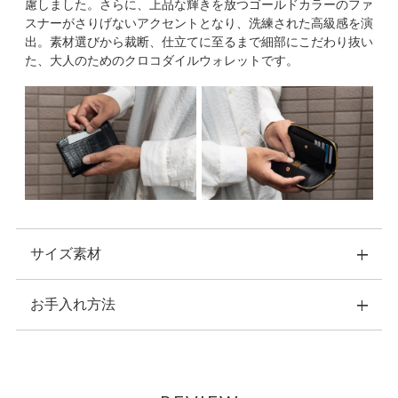
慮しました。さらに、上品な輝きを放つゴールドカラーのファ
スナーがさりげないアクセントとなり、洗練された高級感を演
出。素材選びから裁断、仕立てに至るまで細部にこだわり抜い
た、大人のためのクロコダイルウォレットです。
サイズ素材
お手入れ方法
横：14.0cm 縦：9.5cm 幅：2.5cm
重量：約150ｇ
素材：外側：クロコダイル
・こちらの商品のお手入れは、ナチュラルカラーの乾いた柔ら
内側：牛革/ポリエステル
かい布で拭いてください。
カード収納枚数：１５枚