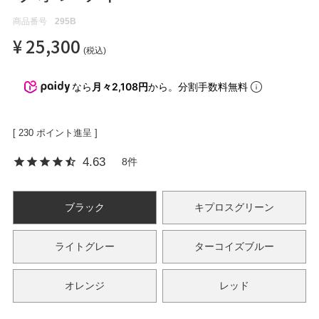
商品番号
295B
¥
25,300
OPICS
税込
なら
月々2,108円
から。分割手数料無料
ランキング
[
230
ポイント進呈 ]
トピックス
4.63
8
ブラック
キプロスグリーン
NFORMATION
ライトグレー
ターコイズブルー
会員登録
オレンジ
レッド
メルマガ登録・解除