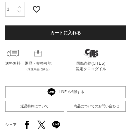
店舗紹介
カートに入れる
特定商取引法に基づく表示
個人情報の取り扱い
送料無料
返品・交換可能
国際条約(CITES)
認定クロコダイル
（未使用品に限る）
お問い合わせ
LINEで相談する
FOLLOW US
返品特約について
商品についてのお問い合わせ
シェア