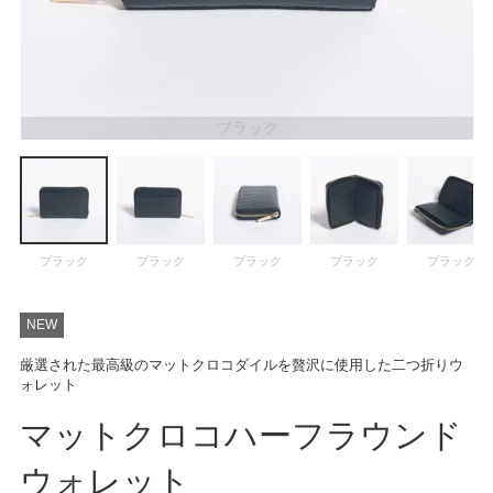
ATEGORY
バッグ
ブラック
財布・革小物
メンズ
ブラック
ブラック
ブラック
ブラック
ブラック
レディース
NEW
厳選された最高級のマットクロコダイルを贅沢に使用した二つ折りウ
ブランド
ォレット
マットクロコハーフラウンド
SALE& OUTLET
ウォレット