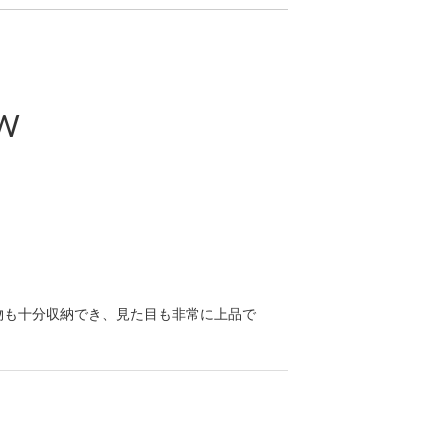
と呼ばれるヨーロッパのブランドが多く採用
柔らかい布で拭いてください。
様や風合いには一点ずつ個体差がございま
場所で自然乾燥させてください。
も天然素材ならではの個性としてお楽しみい
いでください。
ご利用ください。
EW
光や埃、湿気を避けてください。
された商品を販売しています。
物も十分収納でき、見た目も非常に上品で