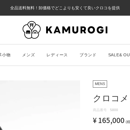
全品送料無料！卸価格でどこよりも安くて良いクロコを提供
カート
革小物
メンズ
レディース
ブランド
SALE& OU
#キーワードキーワード
#キーワ
#キーワード
MENS
クロコメ
財布・革小物
メンズ
ブラ
商品番号
5800
¥
165,000
スマート財布
Chris
レディース
長財布
ALLA