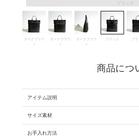
ブラック
FOLLOW US
ダークブラウ
ダークブラウ
ダークブラウ
ブラック
ブラ
ン
ン
ン
商品につ
アイテム説明
サイズ素材
天然タンニンを使用したナチュラルな風合いのクロコダイ
バッグの柔らかさにこだわり、芯材を使用せず、柔らかい
なっています。
お手入れ方法
横：35.0cm 縦：38.5㎝ 幅：12.0cm