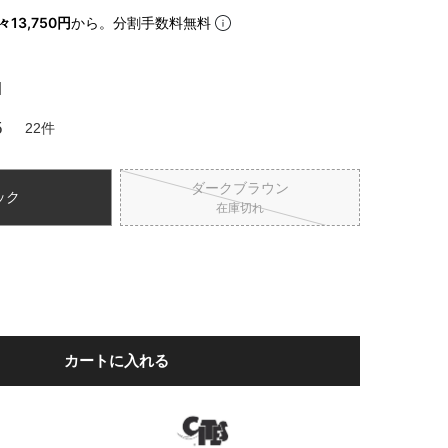
々13,750円
から。分割手数料無料
iJAPAN
]
5
22
ダークブラウン
ック
在庫切れ
カートに入れる
表示
個人情報の取り扱い
お問い合わせ