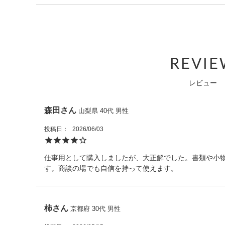
通常よく見られるヘリ返しという仕上げではなく、ミガキ
重量：730g
する方法で仕上げました。
素材：表側：クロコダイルレザー/内装：ポリエステル
・こちらの商品のお手入れは、ナチュラルカラーの乾いた
原産国：ベトナム
なお、天然のクロコダイルレザーを使用しているため、模
・水などにぬれた場合は、直ちに拭き取り、風通しの良い
内側収納：オープンポケット×２
す。写真と実物で印象が異なる場合がございますが、それ
・お手入れの際に、中性または強力な化学溶剤は使用しな
ファスナーポケット×１
ただければ幸いです。
・洗濯機は使用しないでください。クリーニング専門店を
REVI
ショルダーストラップ×1
・熱源や日光に長時間晒さないでください。
外側収納：ファスナーポケット×２
・ご使用のたびに、専用ポーチに入れてから箱に収納し、
サイドオープンポケット×２
レビュー
また天然皮革に関してはワシントン条約を元に適正に輸入
開閉：ファスナー
底鋲：あり５つ
森田
山梨県
40代
男性
投稿日
2026/06/03
仕事用として購入しましたが、大正解でした。書類や小
す。商談の場でも自信を持って使えます。
柿
京都府
30代
男性