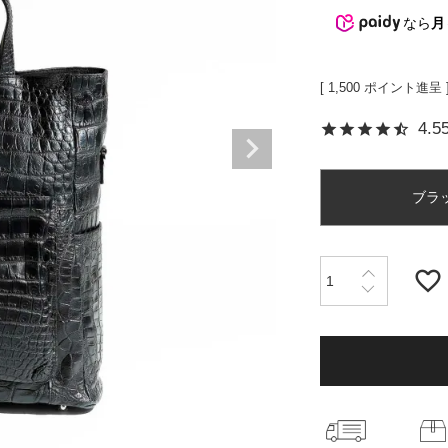
なら
月
カードケース
Matur
折財布
L字型サイフ
[
1,500
ポイント進呈 
ベルト
4.5
ラウンド財布
ブラ
ピックス
マガ登録・解除
店舗紹介
特定商取引法に基づく