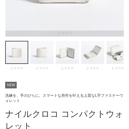
ATEGORY
バッグ
ヒマラヤ
財布・革小物
メンズ
ヒマラヤ
ヒマラヤ
ヒマラヤ
ヒマラヤ
ヒマラヤ
レディース
NEW
洗練を、手のひらに。スマートな所作を叶える上質なL字ファスナーウ
ブランド
ォレット
ナイルクロコ コンパクトウォ
SALE& OUTLET
レット