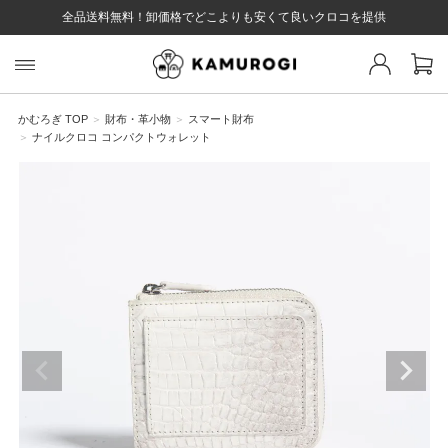
全品送料無料！卸価格でどこよりも安くて良いクロコを提供
スト 様
戻る
かむろぎ TOP
財布・革小物
スマート財布
ナイルクロコ コンパクトウォレット
ログイン
会員登録
マイページ
お気に入り
カート
全て
EYWORD
#キーワード
#キーワードキーワード
#キーワ
#キー