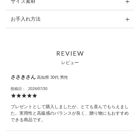
サイズ素材
お手入れ方法
横：9.0cm 縦：10.0cm 幅：2.0cm
重量：約90ｇ
素材：表側：ナイルクロコダイル
・こちらの商品のお手入れは、ナチュラルカラーの乾いた柔ら
内装：牛革/ポリエステル
かい布で拭いてください。
原産国：ベトナム
REVIEW
・水などにぬれた場合は、直ちに拭き取り、風通しの良い場所
内側収納：カードポケット×２、フリーポケット×2
で自然乾燥させてください。
レビュー
カードスリット×2、ボックスコインケース×1
・お手入れの際に、中性または強力な化学溶剤は使用しないで
札入れ×1、アオリ×1
ください。
外側収納：カードポケット×１、L字ファスナータイプ
ささき
高知県
30代
男性
・洗濯機は使用しないでください。クリーニング専門店をご利
※天然素材を使用している為、掲載写真と実物の色味、柄が異
用ください。
なる場合があります。
投稿日
2026/07/30
・熱源や日光に長時間晒さないでください。
・ご使用のたびに、専用ポーチに入れてから箱に収納し、光や
プレゼントとして購入しましたが、とても喜んでもらえまし
埃、湿気を避けてください。
た。実用性と高級感のバランスが良く、贈り物にもおすすめ
また天然皮革に関してはワシントン条約を元に適正に輸入され
できる商品です。
た商品を販売しています。