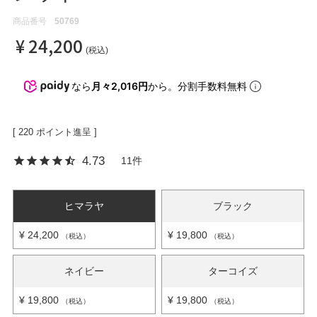
商品番号
50769
¥
24,200
OPICS
税込
なら
月々2,016円
から。分割手数料無料
ランキング
[
220
ポイント進呈 ]
トピックス
4.73
11
ヒマラヤ
ブラック
NFORMATION
¥
24,200
¥
19,800
税込
税込
会員登録
ネイビー
ターコイズ
¥
19,800
¥
19,800
税込
税込
メルマガ登録・解除