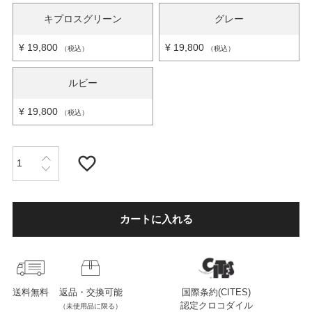
キプロスグリーン
グレー
店舗紹介
¥
19,800
¥
19,800
税込
税込
ルビー
特定商取引法に基づく表示
¥
19,800
税込
個人情報の取り扱い
お問い合わせ
カートに入れる
FOLLOW US
送料無料
返品・交換可能
国際条約(CITES)
認定クロコダイル
（未使用品に限る）